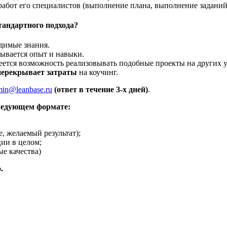
работ его специалистов (выполнение плана, выполнение заданий,
тандартного подхода?
димые знания.
ывается опыт и навыки.
меется возможность реализовывать подобные проекты на других у
перекрывает затраты
на коучинг.
min@leanbase.ru
(ответ в течение 3-х дней)
.
ледующем формате:
, желаемый результат);
ции в целом;
ые качества)
.