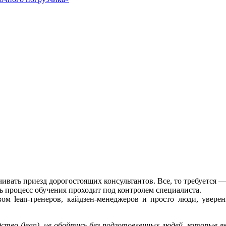
ивать приезд дорогостоящих консультантов. Все, то требуется — 
ь процесс обучения проходит под контролем специалиста.
вом lean-тренеров, кайдзен-менеджеров и просто люди, уве
дство (lean), не обойтись без подготовленных людей, которые 