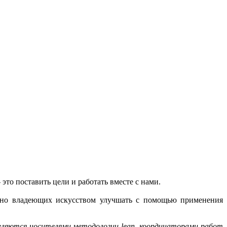
это поставить цели и работать вместе с нами.
ренно владеющих искусством улучшать с помощью применения
являются носителями методологии lean, координаторами работ