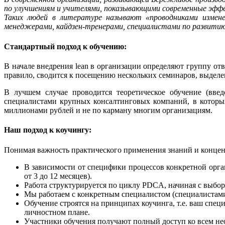
по улучшениям и учителями, показывающими современные эффек
Таких людей в литературе называют «проводниками изменен
менеджерами, кайдзен-тренерами, специалистами по развитию
Стандартный подход к обучению:
В начале внедрения lean в организации определяют группу о
правило, сводится к посещению нескольких семинаров, выделе
В лучшем случае проводится теоретическое обучение (вве
специалистами крупных консалтинговых компаний, в которых
миллионами рублей и не по карману многим организациям.
Наш подход к коучингу:
Понимая важность практического применения знаний и концен
В зависимости от специфики процессов конкретной орга
от 3 до 12 месяцев).
Работа структурируется по циклу PDCA, начиная с выбора
Мы работаем с конкретным специалистом (специалистами)
Обучение строятся на принципах коучинга, т.е. ваш спец
личностном плане.
Участники обучения получают полный доступ ко всем нео