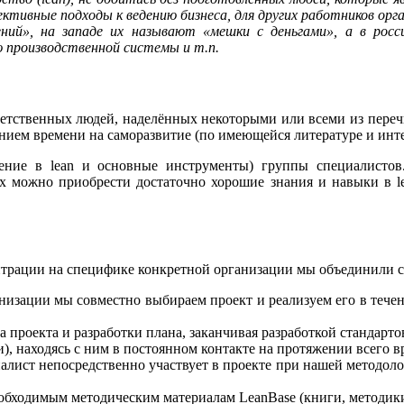
тивные подходы к ведению бизнеса, для других работников орга
ий», на западе их называют «мешки с деньгами», а в россий
 производственной системы и т.п.
тветственных людей, наделённых некоторыми или всеми из пере
нием времени на саморазвитие (по имеющейся литературе и инте
дение в lean и основные инструменты) группы специалисто
 можно приобрести достаточно хорошие знания и навыки в lea
трации на специфике конкретной организации мы объединили с
низации мы совместно выбираем проект и реализуем его в тече
 проекта и разработки плана, заканчивая разработкой стандарто
, находясь с ним в постоянном контакте на протяжении всего в
иалист непосредственно участвует в проекте при нашей методолог
бходимым методическим материалам LeanBase (книги, методики, 