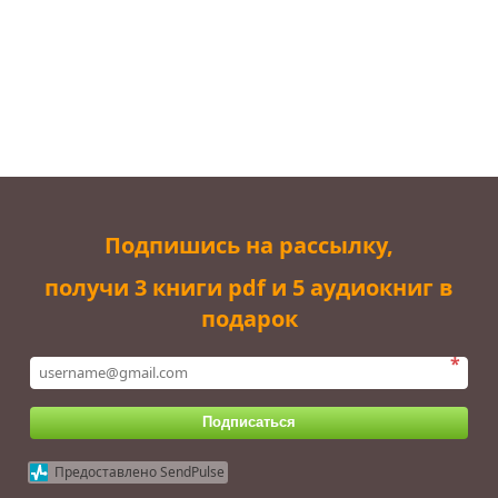
Подпишись на рассылку,
получи 3 книги pdf и 5 аудиокниг в
подарок
*
Подписаться
Предоставлено SendPulse