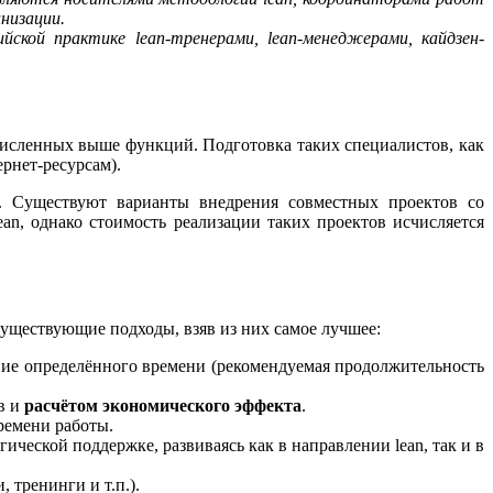
низации.
ской практике lean-тренерами, lean-менеджерами, кайдзен-
численных выше функций. Подготовка таких специалистов, как
рнет-ресурсам).
в. Существуют варианты внедрения совместных проектов со
n, однако стоимость реализации таких проектов исчисляется
уществующие подходы, взяв из них самое лучшее:
ние определённого времени (рекомендуемая продолжительность
в и
расчётом экономического эффекта
.
ремени работы.
ической поддержке, развиваясь как в направлении lean, так и в
тренинги и т.п.).