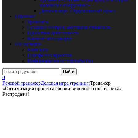
вилочного погрузчика»
Деловая игра «Эффективный офис»
Обучение
Тренинги
Создание Фабрик имитации процессов
Проектная деятельность
Коучинг менеджеров
Об эксперте
Контакты
Портфолио проектов
Информационное партнёрство
0
Речевой тренажёр
Деловая игра (тренинг)
Тренажёр
«Оптимизация процесса сборки вилочного погрузчика»
Распродажа!