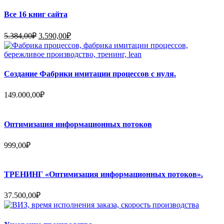
составляла
99.000,00₽.
120.000,00₽.
Все 16 книг сайта
Первоначальная
Текущая
5.384,00
₽
3.590,00
₽
цена
цена:
составляла
3.590,00₽.
5.384,00₽.
Создание Фабрики имитации процессов с нуля.
149.000,00
₽
Оптимизация информационных потоков
999,00
₽
ТРЕНИНГ «Оптимизация информационных потоков».
37.500,00
₽