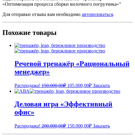
«Оптимизация процесса сборки вилочного погрузчика»”
Для отправки отзыва вам необходимо
авторизоваться
.
Похожие товары
Речевой тренажёр «Рациональный
менеджер»
Первоначальная
Текущая
Распродажа!
150.000,00
₽
105.000,00
₽
Заказать
цена
цена:
составляла
105.000,00₽.
150.000,00₽.
Деловая игра «Эффективный
офис»
Первоначальная
Текущая
Распродажа!
200.000,00
₽
150.000,00
₽
Заказать
цена
цена: