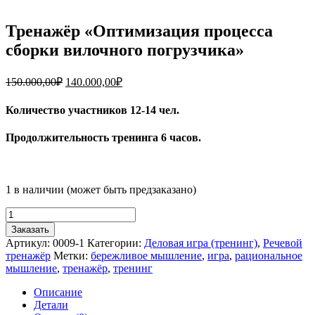
Тренажёр «Оптимизация процесса
сборки вилочного погрузчика»
Первоначальная
Текущая
150.000,00
₽
140.000,00
₽
цена
цена:
составляла
140.000,00₽.
Количество участников 12-14 чел.
150.000,00₽.
Продолжительность тренинга 6 часов.
1 в наличии (может быть предзаказано)
Количество
товара
Заказать
Тренажёр
Артикул:
0009-1
Категории:
Деловая игра (тренинг)
,
Речевой
"Оптимизация
тренажёр
Метки:
бережливое мышление
,
игра
,
рациональное
процесса
мышление
,
тренажёр
,
тренинг
сборки
вилочного
Описание
погрузчика"
Детали