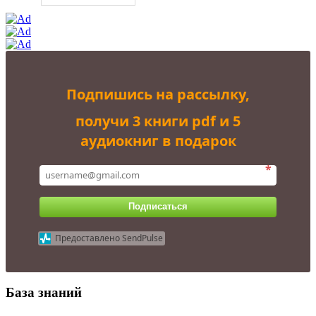
Подпишись на рассылку,
получи 3 книги pdf и 5
аудиокниг в подарок
*
Подписаться
Предоставлено SendPulse
База знаний