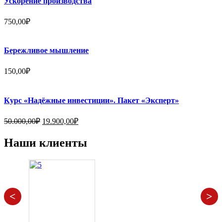
Ускорение производства
750,00
₽
Бережливое мышление
150,00
₽
Курс «Надёжные инвестиции». Пакет «Эксперт»
Первоначальная
Текущая
50.000,00
₽
19.900,00
₽
цена
цена:
составляла
19.900,00₽.
Наши клиенты
50.000,00₽.
<
>