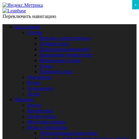
x
Переключить навигацию
База знаний
Статьи
Методы и инструменты
Лучший опыт
Психология изменений
Пошаговые руководства
Интересные статьи
O lean
Принципы lean
Документы
Видео
Аудиокниги
Тесты
Магазин
Книги
Видеокурсы
On-line курсы
Методики оценки
Игры и тренажёры
«Рациональный менеджер»
Тренажёр «Оптимизация процесса сборки