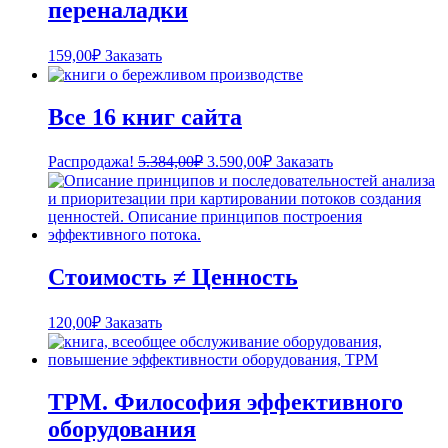
переналадки
159,00
₽
Заказать
Все 16 книг сайта
Первоначальная
Текущая
Распродажа!
5.384,00
₽
3.590,00
₽
Заказать
цена
цена:
составляла
3.590,00₽.
5.384,00₽.
Стоимость ≠ Ценность
120,00
₽
Заказать
TPM. Философия эффективного
оборудования