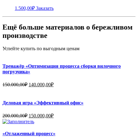
1.500,00
₽
Заказать
Ещё больше материалов о бережливом
производстве
Успейте купить по выгодным ценам
Тренажёр «Оптимизация процесса сборки вилочного
погрузчика»
Первоначальная
Текущая
150.000,00
₽
140.000,00
₽
цена
цена:
составляла
140.000,00₽.
150.000,00₽.
Деловая игра «Эффективный офис»
Первоначальная
Текущая
200.000,00
₽
150.000,00
₽
цена
цена:
составляла
150.000,00₽.
200.000,00₽.
«Отлаженный процесс»