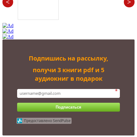
<
>
Подпишись на рассылку,
получи 3 книги pdf и 5
аудиокниг в подарок
*
Подписаться
Предоставлено SendPulse