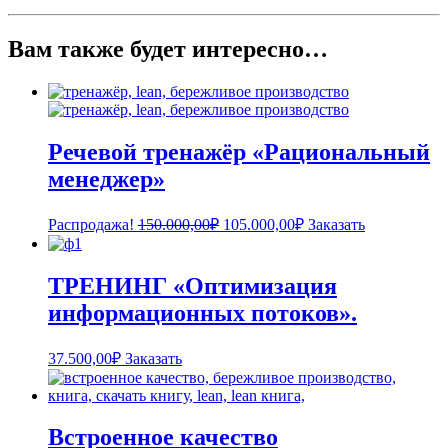
Вам также будет интересно…
Речевой тренажёр «Рациональный
менеджер»
Первоначальная
Текущая
Распродажа!
150.000,00
₽
105.000,00
₽
Заказать
цена
цена:
составляла
105.000,00₽.
150.000,00₽.
ТРЕНИНГ «Оптимизация
информационных потоков».
37.500,00
₽
Заказать
Встроенное качество