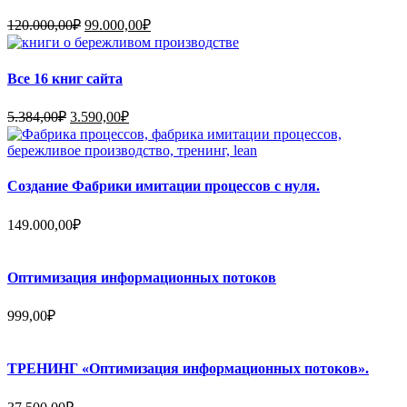
Первоначальная
Текущая
120.000,00
₽
99.000,00
₽
цена
цена:
составляла
99.000,00₽.
120.000,00₽.
Все 16 книг сайта
Первоначальная
Текущая
5.384,00
₽
3.590,00
₽
цена
цена:
составляла
3.590,00₽.
5.384,00₽.
Создание Фабрики имитации процессов с нуля.
149.000,00
₽
Оптимизация информационных потоков
999,00
₽
ТРЕНИНГ «Оптимизация информационных потоков».