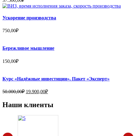
37.500,00
₽
Ускорение производства
750,00
₽
Бережливое мышление
150,00
₽
Курс «Надёжные инвестиции». Пакет «Эксперт»
Первоначальная
Текущая
50.000,00
₽
19.900,00
₽
цена
цена:
составляла
19.900,00₽.
Наши клиенты
50.000,00₽.