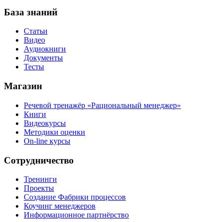
База знаний
Статьи
Видео
Аудиокниги
Документы
Тесты
Магазин
Речевой тренажёр «Рациональный менеджер»
Книги
Видеокурсы
Методики оценки
On-line курсы
Сотрудничество
Тренинги
Проекты
Создание Фабрики процессов
Коучинг менеджеров
Информационное партнёрство