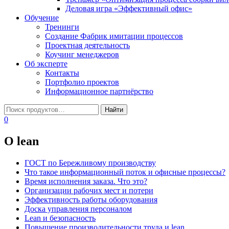
Деловая игра «Эффективный офис»
Обучение
Тренинги
Создание Фабрик имитации процессов
Проектная деятельность
Коучинг менеджеров
Об эксперте
Контакты
Портфолио проектов
Информационное партнёрство
0
O lean
ГОСТ по Бережливому производству
Что такое информационный поток и офисные процессы?
Время исполнения заказа. Что это?
Организации рабочих мест и потери
Эффективность работы оборудования
Доска управления персоналом
Lean и безопасность
Повышение производительности труда и lean