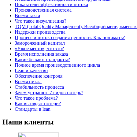
Показатели эффективности потока
Производственная система
Время такта
Что такое визуализация?
TQM (Total Quality Management). Всеобщий менеджмент к
Издержки производства
Процесс и поток создания ценности. Как понимать?
Замороженный капитал
«Узкое место», что это?
Время исполнения заказа
Какие бывают стандарты?
Полное время производственного цикла
Lean и качество
Обеспечение контроля
Время цикла
Стабильность процесса
Зачем устранять 7 видов потерь?
Что такое проблема?
Как выглядят потери?
Стандарты в lean
Наши клиенты