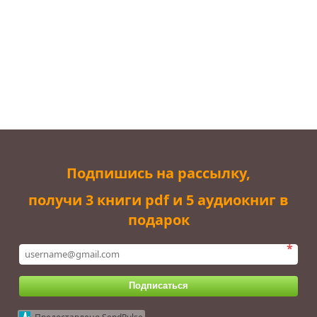
Подпишись на рассылку,
получи 3 книги pdf и 5 аудиокниг в
подарок
*
Подписаться