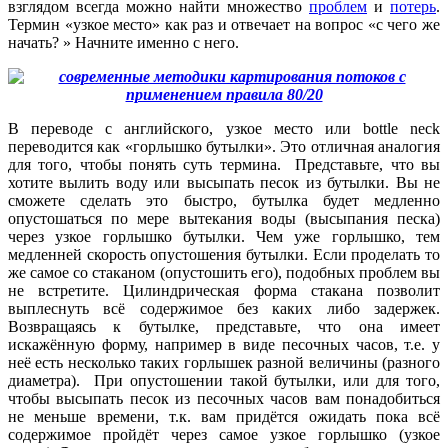
взглядом всегда можно найти множество
проблем
и
потерь
.
Термин «узкое место» как раз и отвечает на вопрос «с чего же
начать? » Начните именно с него.
В переводе с английского, узкое место или bottle neck
переводится как «горлышко бутылки». Это отличная аналогия
для того, чтобы понять суть термина. Представьте, что вы
хотите вылить воду или высыпать песок из бутылки. Вы не
сможете сделать это быстро, бутылка будет медленно
опустошаться по мере вытекания воды (высыпания песка)
через узкое горлышко бутылки. Чем уже горлышко, тем
медленней скорость опустошения бутылки. Если проделать то
же самое со стаканом (опустошить его), подобных проблем вы
не встретите. Цилиндрическая форма стакана позволит
выплеснуть всё содержимое без каких либо задержек.
Возвращаясь к бутылке, представьте, что она имеет
искажённую форму, например в виде песочных часов, т.е. у
неё есть несколько таких горлышек разной величины (разного
диаметра). При опустошении такой бутылки, или для того,
чтобы высыпать песок из песочных часов вам понадобиться
не меньше времени, т.к. вам придётся ожидать пока всё
содержимое пройдёт через самое узкое горлышко (узкое