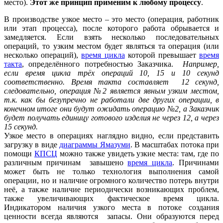
место).
Этот же принцип применим к любому процессу
.
В производстве узкое место – это место (операция, работник
или этап процесса), после которого работа обрывается и
замедляется. Если взять несколько последовательных
операций, то узким местом будет являться та операция (или
несколько операций),
время цикла
которой превышает
время
такта
, определённого потребностью Заказчика.
Например,
если время цикла трёх операций 10, 15 и 10 секунд
соответственно. Время такта составляет 12 секунд,
следовательно, операция №2 является явным узким местом,
т.к. как бы безупречно не работали две других операции, в
конечном итоге они будут ожидать операцию №2, а Заказчик
будет получать единицу готового изделия не через 12, а через
15 секунд.
Узкое место в операциях наглядно видно, если представить
загрузку в виде
диаграммы Ямазуми
. В масштабах потока при
помощи
КПСЦ
можно также увидеть узкие места: там, где по
различным причинам завышено
время цикла
. Причинами
может быть не только технология выполнения самой
операции, но и наличие огромного количество потерь внутри
неё, а также наличие периодически возникающих проблем,
также увеличивающих фактическое время цикла.
Индикатором наличия узкого места в потоке создания
ценности всегда являются запасы. Они образуются перед