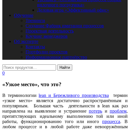
вилочного погрузчика»
Деловая игра «Эффективный офис»
Обучение
Тренинги
Создание Фабрик имитации процессов
Проектная деятельность
Коучинг менеджеров
Об эксперте
Контакты
Портфолио проектов
Информационное партнёрство
0
«Узкое место», что это?
В терминологии
lean и Бережливого производства
термин
«узкое место» является достаточно распространённым и
популярным. Большая часть деятельности в lean как раз
направлена на выявление и устранение
потерь
и
проблем
,
препятствующих идеальному выполнению той или иной
работы, функционированию того или иного
процесса
. В
любом процессе и в любой работе даже невооружённым