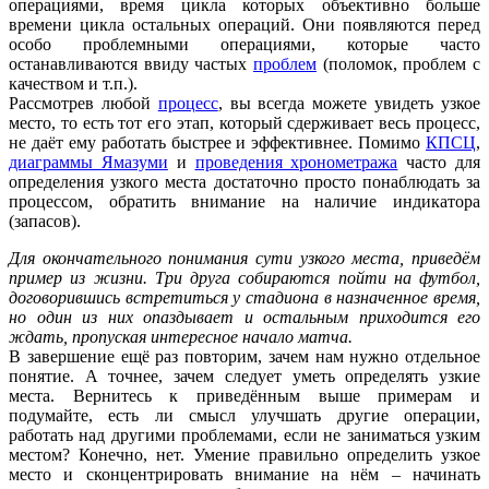
операциями, время цикла которых объективно больше
времени цикла остальных операций. Они появляются перед
особо проблемными операциями, которые часто
останавливаются ввиду частых
проблем
(поломок, проблем с
качеством и т.п.).
Рассмотрев любой
процесс
, вы всегда можете увидеть узкое
место, то есть тот его этап, который сдерживает весь процесс,
не даёт ему работать быстрее и эффективнее. Помимо
КПСЦ
,
диаграммы Ямазуми
и
проведения хронометража
часто для
определения узкого места достаточно просто понаблюдать за
процессом, обратить внимание на наличие индикатора
(запасов).
Для окончательного понимания сути узкого места, приведём
пример из жизни. Три друга собираются пойти на футбол,
договорившись встретиться у стадиона в назначенное время,
но один из них опаздывает и остальным приходится его
ждать, пропуская интересное начало матча.
В завершение ещё раз повторим, зачем нам нужно отдельное
понятие. А точнее, зачем следует уметь определять узкие
места. Вернитесь к приведённым выше примерам и
подумайте, есть ли смысл улучшать другие операции,
работать над другими проблемами, если не заниматься узким
местом? Конечно, нет. Умение правильно определить узкое
место и сконцентрировать внимание на нём – начинать