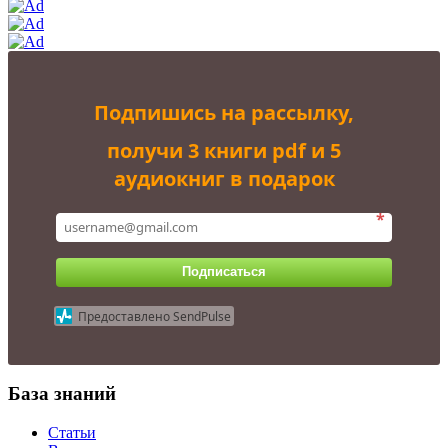
Подпишись на рассылку,
получи 3 книги pdf и 5
аудиокниг в подарок
*
Подписаться
Предоставлено SendPulse
База знаний
Статьи