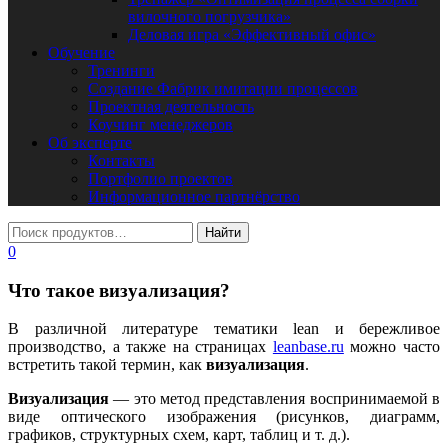
вилочного погрузчика»
Деловая игра «Эффективный офис»
Обучение
Тренинги
Создание Фабрик имитации процессов
Проектная деятельность
Коучинг менеджеров
Об эксперте
Контакты
Портфолио проектов
Информационное партнёрство
0
Что такое визуализация?
В различной литературе тематики lean и бережливое
производство, а также на страницах
leanbase.ru
можно часто
встретить такой термин, как
визуализация
.
Визуализация
— это метод представления воспринимаемой в
виде оптического изображения (рисунков, диаграмм,
графиков, структурных схем, карт, таблиц и т. д.).