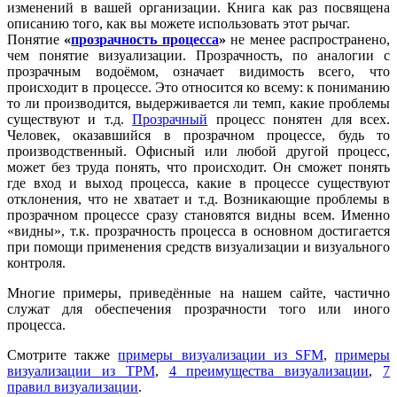
изменений в вашей организации. Книга как раз посвящена
описанию того, как вы можете использовать этот рычаг.
Понятие
«
прозрачность процесса
»
не менее распространено,
чем понятие визуализации. Прозрачность, по аналогии с
прозрачным водоёмом, означает видимость всего, что
происходит в процессе. Это относится ко всему: к пониманию
то ли производится, выдерживается ли темп, какие проблемы
существуют и т.д.
Прозрачный
процесс понятен для всех.
Человек, оказавшийся в прозрачном процессе, будь то
производственный. Офисный или любой другой процесс,
может без труда понять, что происходит. Он сможет понять
где вход и выход процесса, какие в процессе существуют
отклонения, что не хватает и т.д. Возникающие проблемы в
прозрачном процессе сразу становятся видны всем. Именно
«видны», т.к. прозрачность процесса в основном достигается
при помощи применения средств визуализации и визуального
контроля.
Многие примеры, приведённые на нашем сайте, частично
служат для обеспечения прозрачности того или иного
процесса.
Смотрите также
примеры визуализации из SFM
,
примеры
визуализации из TPM
,
4 преимущества визуализации
,
7
правил визуализации
.