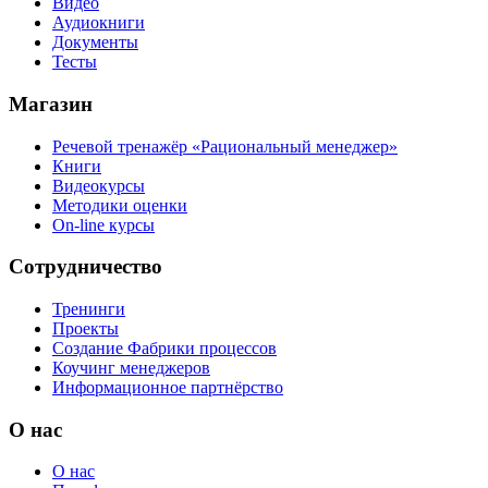
Видео
Аудиокниги
Документы
Тесты
Магазин
Речевой тренажёр «Рациональный менеджер»
Книги
Видеокурсы
Методики оценки
On-line курсы
Сотрудничество
Тренинги
Проекты
Создание Фабрики процессов
Коучинг менеджеров
Информационное партнёрство
О нас
О нас