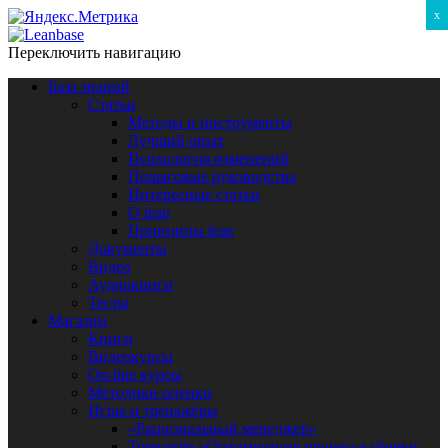
x
Переключить навигацию
База знаний
Статьи
Методы и инструменты
Лучший опыт
Психология изменений
Пошаговые руководства
Интересные статьи
O lean
Принципы lean
Документы
Видео
Аудиокниги
Тесты
Магазин
Книги
Видеокурсы
On-line курсы
Методики оценки
Игры и тренажёры
«Рациональный менеджер»
Тренажёр «Оптимизация процесса сборки