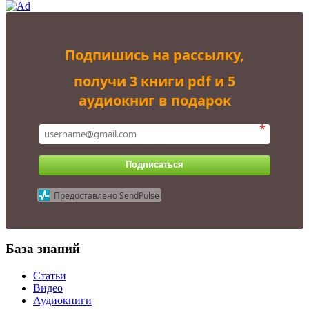
Подпишись на рассылку,
получи 3 книги pdf и 5
аудиокниг в подарок
*
Подписаться
Предоставлено SendPulse
База знаний
Статьи
Видео
Аудиокниги