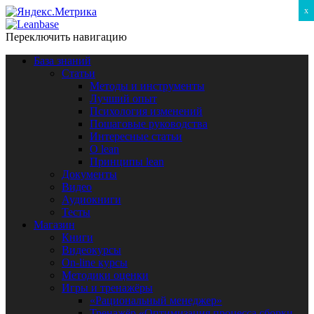
x
Переключить навигацию
База знаний
Статьи
Методы и инструменты
Лучший опыт
Психология изменений
Пошаговые руководства
Интересные статьи
O lean
Принципы lean
Документы
Видео
Аудиокниги
Тесты
Магазин
Книги
Видеокурсы
On-line курсы
Методики оценки
Игры и тренажёры
«Рациональный менеджер»
Тренажёр «Оптимизация процесса сборки