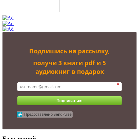
Подпишись на рассылку,
получи 3 книги pdf и 5
аудиокниг в подарок
*
Подписаться
Предоставлено SendPulse
База знаний