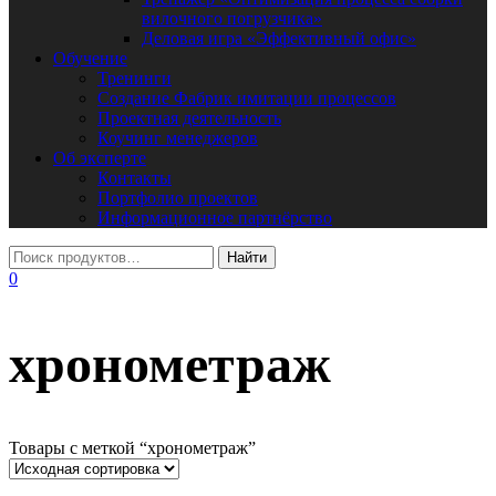
вилочного погрузчика»
Деловая игра «Эффективный офис»
Обучение
Тренинги
Создание Фабрик имитации процессов
Проектная деятельность
Коучинг менеджеров
Об эксперте
Контакты
Портфолио проектов
Информационное партнёрство
0
хронометраж
Товары с меткой “хронометраж”