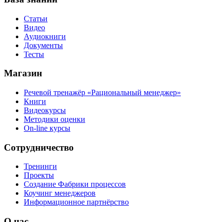
Статьи
Видео
Аудиокниги
Документы
Тесты
Магазин
Речевой тренажёр «Рациональный менеджер»
Книги
Видеокурсы
Методики оценки
On-line курсы
Сотрудничество
Тренинги
Проекты
Создание Фабрики процессов
Коучинг менеджеров
Информационное партнёрство
О нас