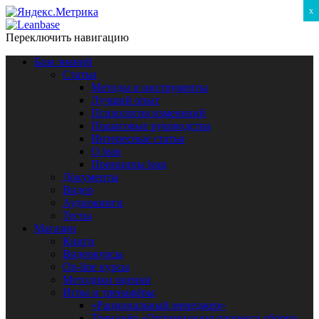
x
Переключить навигацию
База знаний
Статьи
Методы и инструменты
Лучший опыт
Психология изменений
Пошаговые руководства
Интересные статьи
O lean
Принципы lean
Документы
Видео
Аудиокниги
Тесты
Магазин
Книги
Видеокурсы
On-line курсы
Методики оценки
Игры и тренажёры
«Рациональный менеджер»
Тренажёр «Оптимизация процесса сборки