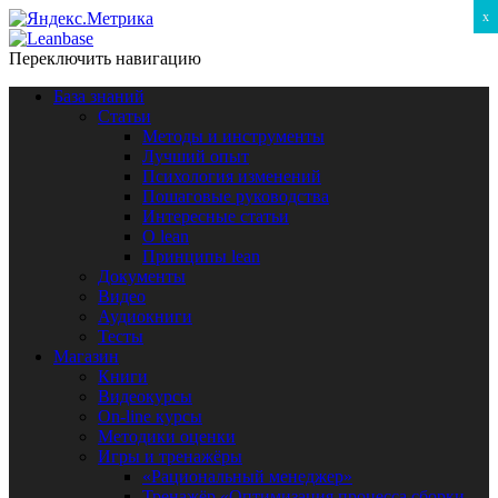
x
Переключить навигацию
База знаний
Статьи
Методы и инструменты
Лучший опыт
Психология изменений
Пошаговые руководства
Интересные статьи
O lean
Принципы lean
Документы
Видео
Аудиокниги
Тесты
Магазин
Книги
Видеокурсы
On-line курсы
Методики оценки
Игры и тренажёры
«Рациональный менеджер»
Тренажёр «Оптимизация процесса сборки