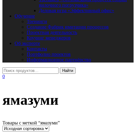
вилочного погрузчика»
Деловая игра «Эффективный офис»
Обучение
Тренинги
Создание Фабрик имитации процессов
Проектная деятельность
Коучинг менеджеров
Об эксперте
Контакты
Портфолио проектов
Информационное партнёрство
0
ямазуми
Товары с меткой “ямазуми”