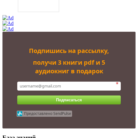
Подпишись на рассылку,
получи 3 книги pdf и 5
аудиокниг в подарок
*
Подписаться
Предоставлено SendPulse
База знаний