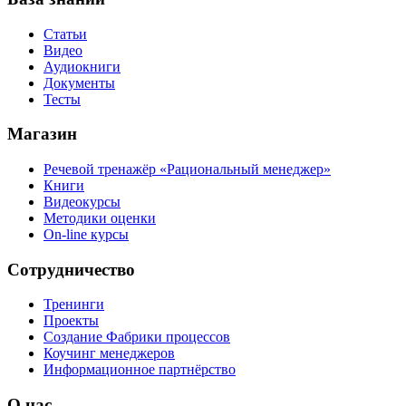
Статьи
Видео
Аудиокниги
Документы
Тесты
Магазин
Речевой тренажёр «Рациональный менеджер»
Книги
Видеокурсы
Методики оценки
On-line курсы
Сотрудничество
Тренинги
Проекты
Создание Фабрики процессов
Коучинг менеджеров
Информационное партнёрство
О нас