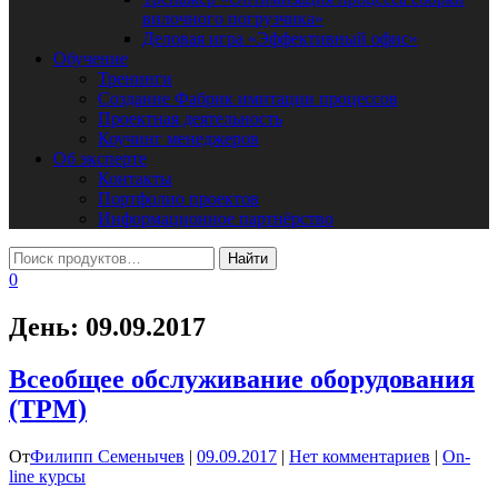
вилочного погрузчика»
Деловая игра «Эффективный офис»
Обучение
Тренинги
Создание Фабрик имитации процессов
Проектная деятельность
Коучинг менеджеров
Об эксперте
Контакты
Портфолио проектов
Информационное партнёрство
0
День:
09.09.2017
Всеобщее обслуживание оборудования
(ТРМ)
От
Филипп Семенычев
|
09.09.2017
|
Нет комментариев
|
On-
line курсы