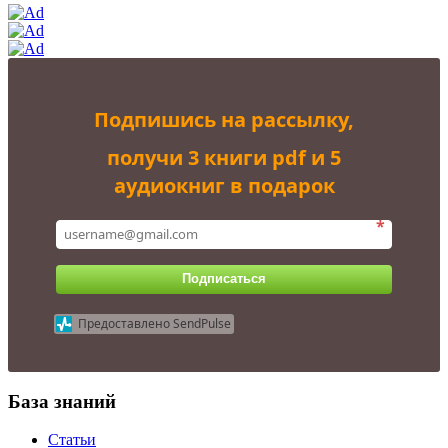
Подпишись на рассылку,
получи 3 книги pdf и 5
аудиокниг в подарок
*
Подписаться
Предоставлено SendPulse
База знаний
Статьи