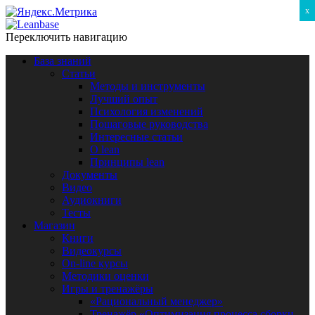
x
Переключить навигацию
База знаний
Статьи
Методы и инструменты
Лучший опыт
Психология изменений
Пошаговые руководства
Интересные статьи
O lean
Принципы lean
Документы
Видео
Аудиокниги
Тесты
Магазин
Книги
Видеокурсы
On-line курсы
Методики оценки
Игры и тренажёры
«Рациональный менеджер»
Тренажёр «Оптимизация процесса сборки