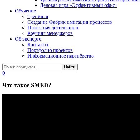
Деловая игра «Эффективный офис»
Обучение
Тренинги
Создание Фабрик имитации процессов
Проектная деятельность
Коучинг менеджеров
Об эксперте
Контакты
Портфолио проектов
Информационное партнёрство
0
Что такое SMED?