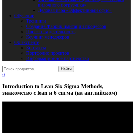
вилочного погрузчика»
Деловая игра «Эффективный офис»
Обучение
Тренинги
Создание Фабрик имитации процессов
Проектная деятельность
Коучинг менеджеров
Об эксперте
Контакты
Портфолио проектов
Информационное партнёрство
0
Introduction to Lean Six Sigma Methods,
знакомство с lean и 6 сигма (на английском)