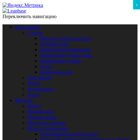
x
Переключить навигацию
База знаний
Статьи
Методы и инструменты
Лучший опыт
Психология изменений
Пошаговые руководства
Интересные статьи
O lean
Принципы lean
Документы
Видео
Аудиокниги
Тесты
Магазин
Книги
Видеокурсы
On-line курсы
Методики оценки
Игры и тренажёры
«Рациональный менеджер»
Тренажёр «Оптимизация процесса сборки