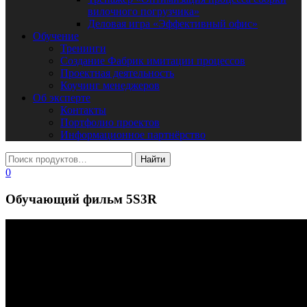
вилочного погрузчика»
Деловая игра «Эффективный офис»
Обучение
Тренинги
Создание Фабрик имитации процессов
Проектная деятельность
Коучинг менеджеров
Об эксперте
Контакты
Портфолио проектов
Информационное партнёрство
0
Обучающий фильм 5S3R