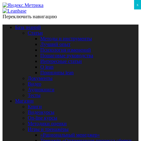
x
Переключить навигацию
База знаний
Статьи
Методы и инструменты
Лучший опыт
Психология изменений
Пошаговые руководства
Интересные статьи
O lean
Принципы lean
Документы
Видео
Аудиокниги
Тесты
Магазин
Книги
Видеокурсы
On-line курсы
Методики оценки
Игры и тренажёры
«Рациональный менеджер»
Тренажёр «Оптимизация процесса сборки