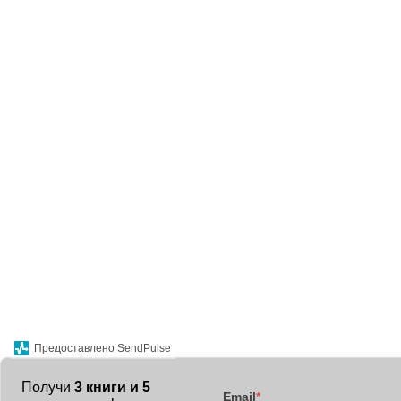
Предоставлено SendPulse
Получи
3 книги и 5
Email
*