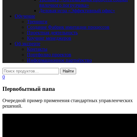
вилочного погрузчика»
Деловая игра «Эффективный офис»
Обучение
Тренинги
Создание Фабрик имитации процессов
Проектная деятельность
Коучинг менеджеров
Об эксперте
Контакты
Портфолио проектов
Информационное партнёрство
0
Первобытный папа
Очередной пример применения стандартных управленческих
решений.