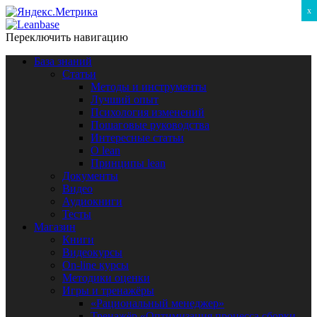
x
Переключить навигацию
База знаний
Статьи
Методы и инструменты
Лучший опыт
Психология изменений
Пошаговые руководства
Интересные статьи
O lean
Принципы lean
Документы
Видео
Аудиокниги
Тесты
Магазин
Книги
Видеокурсы
On-line курсы
Методики оценки
Игры и тренажёры
«Рациональный менеджер»
Тренажёр «Оптимизация процесса сборки