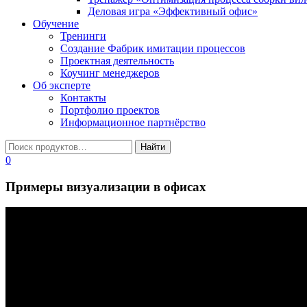
Деловая игра «Эффективный офис»
Обучение
Тренинги
Создание Фабрик имитации процессов
Проектная деятельность
Коучинг менеджеров
Об эксперте
Контакты
Портфолио проектов
Информационное партнёрство
0
Примеры визуализации в офисах