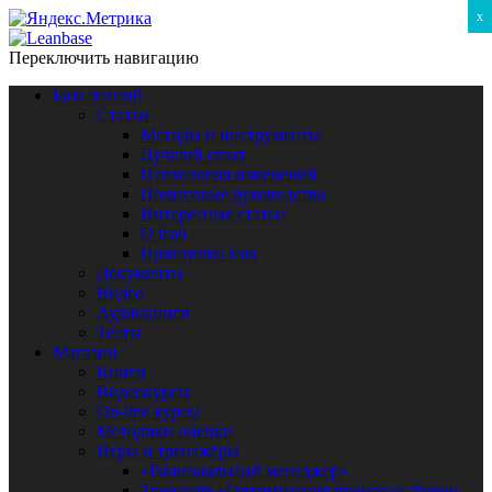
x
Переключить навигацию
База знаний
Статьи
Методы и инструменты
Лучший опыт
Психология изменений
Пошаговые руководства
Интересные статьи
O lean
Принципы lean
Документы
Видео
Аудиокниги
Тесты
Магазин
Книги
Видеокурсы
On-line курсы
Методики оценки
Игры и тренажёры
«Рациональный менеджер»
Тренажёр «Оптимизация процесса сборки