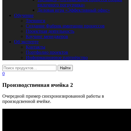
вилочного погрузчика»
Деловая игра «Эффективный офис»
Обучение
Тренинги
Создание Фабрик имитации процессов
Проектная деятельность
Коучинг менеджеров
Об эксперте
Контакты
Портфолио проектов
Информационное партнёрство
0
Производственная ячейка 2
Очередной пример синхронизированной работы в
произодсвенной ячейке.