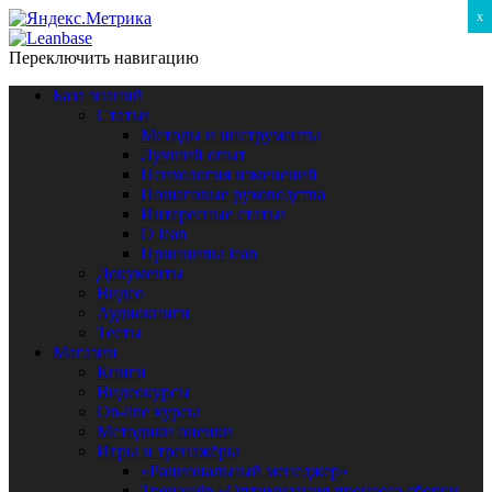
x
Переключить навигацию
База знаний
Статьи
Методы и инструменты
Лучший опыт
Психология изменений
Пошаговые руководства
Интересные статьи
O lean
Принципы lean
Документы
Видео
Аудиокниги
Тесты
Магазин
Книги
Видеокурсы
On-line курсы
Методики оценки
Игры и тренажёры
«Рациональный менеджер»
Тренажёр «Оптимизация процесса сборки