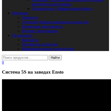
вилочного погрузчика»
Деловая игра «Эффективный офис»
Обучение
Тренинги
Создание Фабрик имитации процессов
Проектная деятельность
Коучинг менеджеров
Об эксперте
Контакты
Портфолио проектов
Информационное партнёрство
0
Система 5S на заводах Ensto