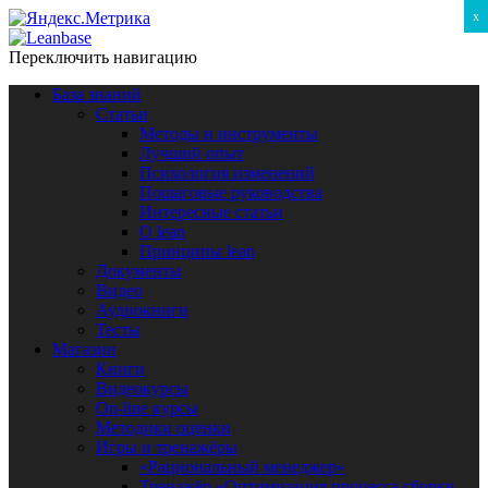
x
Переключить навигацию
База знаний
Статьи
Методы и инструменты
Лучший опыт
Психология изменений
Пошаговые руководства
Интересные статьи
O lean
Принципы lean
Документы
Видео
Аудиокниги
Тесты
Магазин
Книги
Видеокурсы
On-line курсы
Методики оценки
Игры и тренажёры
«Рациональный менеджер»
Тренажёр «Оптимизация процесса сборки