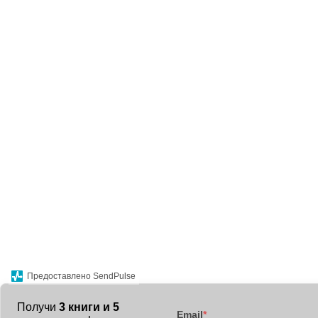
Предоставлено SendPulse
Получи
3 книги и 5
Email
*