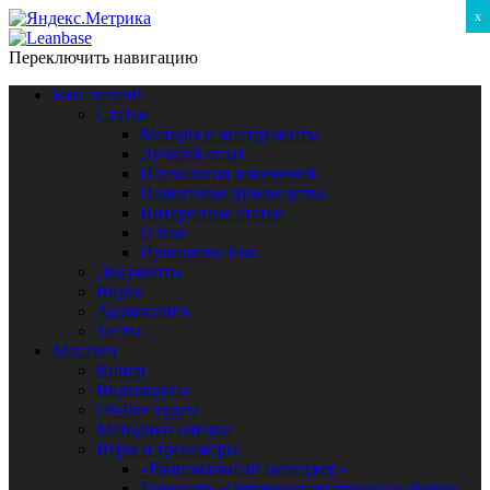
x
Переключить навигацию
База знаний
Статьи
Методы и инструменты
Лучший опыт
Психология изменений
Пошаговые руководства
Интересные статьи
O lean
Принципы lean
Документы
Видео
Аудиокниги
Тесты
Магазин
Книги
Видеокурсы
On-line курсы
Методики оценки
Игры и тренажёры
«Рациональный менеджер»
Тренажёр «Оптимизация процесса сборки