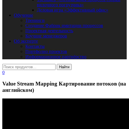
вилочного погрузчика»
Деловая игра «Эффективный офис»
Обучение
Тренинги
Создание Фабрик имитации процессов
Проектная деятельность
Коучинг менеджеров
Об эксперте
Контакты
Портфолио проектов
Информационное партнёрство
0
Value Stream Mapping Картирование потоков (на
английском)