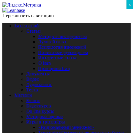
x
Переключить навигацию
База знаний
Статьи
Методы и инструменты
Лучший опыт
Психология изменений
Пошаговые руководства
Интересные статьи
O lean
Принципы lean
Документы
Видео
Аудиокниги
Тесты
Магазин
Книги
Видеокурсы
On-line курсы
Методики оценки
Игры и тренажёры
«Рациональный менеджер»
Тренажёр «Оптимизация процесса сборки