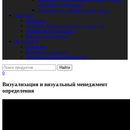
вилочного погрузчика»
Деловая игра «Эффективный офис»
Обучение
Тренинги
Создание Фабрик имитации процессов
Проектная деятельность
Коучинг менеджеров
Об эксперте
Контакты
Портфолио проектов
Информационное партнёрство
0
Визуализация и визуальный менеджмент
определения