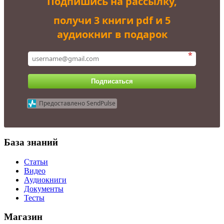
Подпишись на рассылку,
получи 3 книги pdf и 5
аудиокниг в подарок
*
Подписаться
Предоставлено SendPulse
База знаний
Статьи
Видео
Аудиокниги
Документы
Тесты
Магазин