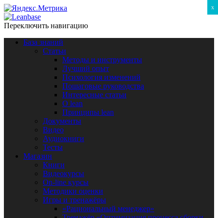
x
Переключить навигацию
База знаний
Статьи
Методы и инструменты
Лучший опыт
Психология изменений
Пошаговые руководства
Интересные статьи
O lean
Принципы lean
Документы
Видео
Аудиокниги
Тесты
Магазин
Книги
Видеокурсы
On-line курсы
Методики оценки
Игры и тренажёры
«Рациональный менеджер»
Тренажёр «Оптимизация процесса сборки