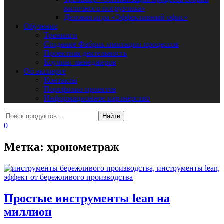
вилочного погрузчика»
Деловая игра «Эффективный офис»
Обучение
Тренинги
Создание Фабрик имитации процессов
Проектная деятельность
Коучинг менеджеров
Об эксперте
Контакты
Портфолио проектов
Информационное партнёрство
0
Метка:
хронометраж
Простые инструменты lean на
миллион