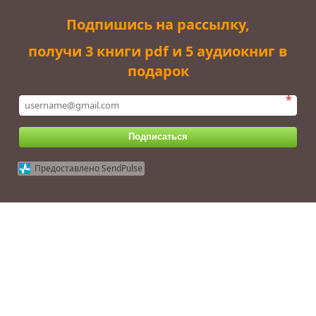
Подпишись на рассылку,
получи 3 книги pdf и 5 аудиокниг в
подарок
*
Подписаться
Предоставлено SendPulse