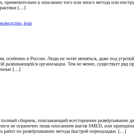
чно, применительно к описанию того или иного метода или инст
практики […]
, особенно в России. Люди не хотят меняться, даже под угрозой
юбой развивающейся организации. Тем не менее, существует ряд
енные […]
полный сборник, описывающий всестороннее развёртывание дан
книги не ограничен лишь описанием шагов SMED, или принципа 
ь работ по развёртыванию метода быстрой переналадки. […]