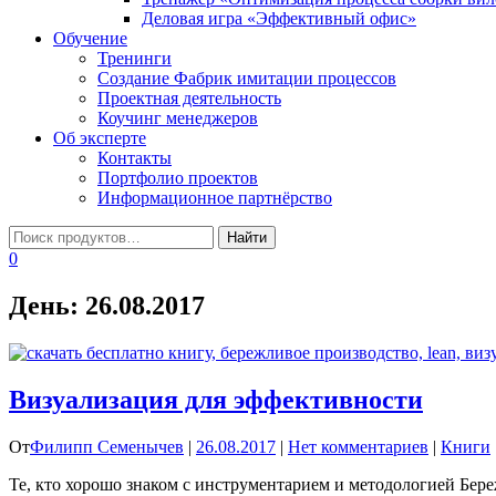
Деловая игра «Эффективный офис»
Обучение
Тренинги
Создание Фабрик имитации процессов
Проектная деятельность
Коучинг менеджеров
Об эксперте
Контакты
Портфолио проектов
Информационное партнёрство
0
День:
26.08.2017
Визуализация для эффективности
От
Филипп Семенычев
|
26.08.2017
|
Нет комментариев
|
Книги
Те, кто хорошо знаком с инструментарием и методологией Бер