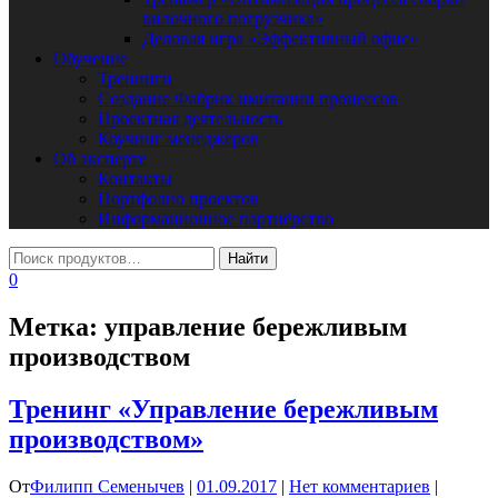
вилочного погрузчика»
Деловая игра «Эффективный офис»
Обучение
Тренинги
Создание Фабрик имитации процессов
Проектная деятельность
Коучинг менеджеров
Об эксперте
Контакты
Портфолио проектов
Информационное партнёрство
0
Метка:
управление бережливым
производством
Тренинг «Управление бережливым
производством»
От
Филипп Семенычев
|
01.09.2017
|
Нет комментариев
|