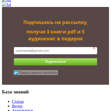
Подпишись на рассылку,
получи 3 книги pdf и 5
аудиокниг в подарок
*
Подписаться
Предоставлено SendPulse
База знаний
Статьи
Видео
Аудиокниги