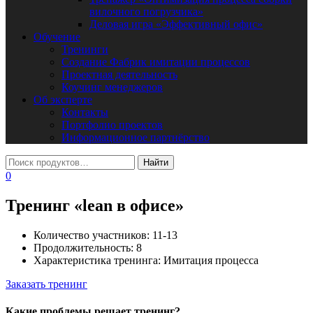
вилочного погрузчика»
Деловая игра «Эффективный офис»
Обучение
Тренинги
Создание Фабрик имитации процессов
Проектная деятельность
Коучинг менеджеров
Об эксперте
Контакты
Портфолио проектов
Информационное партнёрство
0
Тренинг «lean в офисе»
Количество участников:
11-13
Продолжительность:
8
Характеристика тренинга:
Имитация процесса
Заказать тренинг
Какие проблемы решает тренинг?