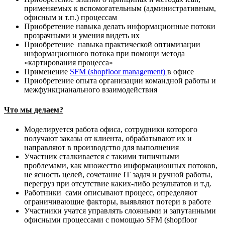
применяемых к вспомогательным (административным,
офисным и т.п.) процессам
Приобретение навыка делать информационные потоки
прозрачными и умения видеть их
Приобретение навыка практической оптимизации
информационного потока при помощи метода
«картирования процесса»
Применение
SFM
(
shopfloor
management)
в офисе
Приобретение опыта организации командной работы и
межфункцианального взаимодействия
Что мы делаем?
Моделируется работа офиса, сотрудники которого
получают заказы от клиента, обрабатывают их и
направляют в производство для выполнения
Участник сталкивается с такими типичными
проблемами, как множество информационных потоков,
не ясность целей, сочетание IT задач и ручной работы,
перегруз при отсутствие каких-либо результатов и т.д.
Работники сами описывают процесс, определяют
ограничивающие факторы, выявляют потери в работе
Участники учатся управлять сложными и запутанными
офисными процессами с помощью SFM (shopfloor