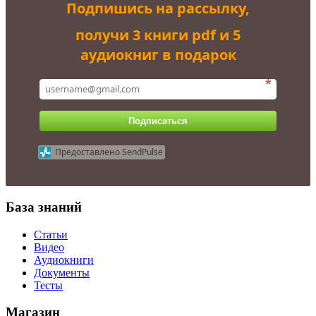
Подпишись на рассылку,
получи 3 книги pdf и 5
аудиокниг в подарок
*
Подписаться
Предоставлено SendPulse
База знаний
Статьи
Видео
Аудиокниги
Документы
Тесты
Магазин