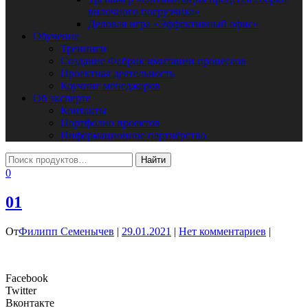
вилочного погрузчика»
Деловая игра «Эффективный офис»
Обучение
Тренинги
Создание Фабрик имитации процессов
Проектная деятельность
Коучинг менеджеров
Об эксперте
Контакты
Портфолио проектов
Информационное партнёрство
0
01
От
Филипп Семенычев
|
29.01.2021
|
Нет комментариев
|
Facebook
Twitter
Вконтакте