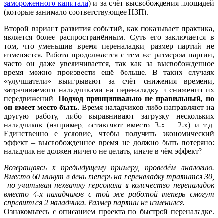
замороженного капитала
) и за счёт высвобождения площадей
(которые занимало соответствующее НЗП).
Второй вариант развития событий, как показывает практика,
является более распространённым. Суть его заключается в
том, что уменьшив время переналадки, размер партий не
изменяется. Работа продолжается с тем же размером партии,
часто он даже увеличивается, так как за высвобожденное
время можно произвести ещё больше. В таких случаях
«улучшатели» выигрывают за счёт снижения времени,
затрачиваемого наладчиками на переналадку и снижения их
передвижений.
Подход принципиально не правильный, но
он имеет место быть.
Время наладчиков либо направляют на
другую работу, либо выравнивают загрузку нескольких
наладчиков (например, оставляют вместо 3-х – 2-х) и т.д.
Единственно е условие, чтобы получить экономический
эффект – высвобожденное время не должно быть потеряно:
наладчик не должен ничего не делать, иначе в чём эффект?
Возвращаясь к предыдущему примеру, проведём аналогию.
Вместо 60 минут в день теперь на переналадку тратится 30,
но учитывая нехватку персонала и количество переналадок
вместо 4-х наладчиков с той же работой теперь смогут
справиться 2 наладчика. Размер партии не изменился.
Ознакомьтесь с описанием проекта по быстрой переналадке.