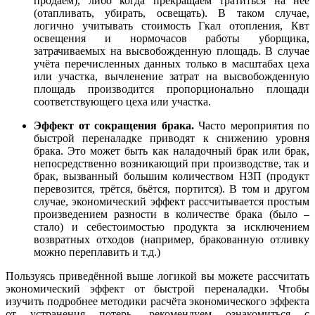
продаём), либо когда прекращаем тратиться на неё
(отапливать, убирать, освещать). В таком случае,
логично учитывать стоимость Гкал отопления, Квт
освещения и нормочасов работы уборщика,
затрачиваемых на высвобожденную площадь. В случае
учёта перечисленных данных только в масштабах цеха
или участка, вычленение затрат на высвобожденную
площадь производится пропорционально площади
соответствующего цеха или участка.
Эффект от сокращения брака.
Часто мероприятия по
быстрой переналадке приводят к снижению уровня
брака. Это может быть как наладочный брак или брак,
непосредственно возникающий при производстве, так и
брак, вызванный большим количеством НЗП (продукт
перевозится, трётся, бьётся, портится). В том и другом
случае, экономический эффект рассчитывается простым
произведением разности в количестве брака (было –
стало) и себестоимостью продукта за исключением
возвратных отходов (например, бракованную отливку
можно переплавить и т.д.)
Пользуясь приведённой выше логикой вы можете рассчитать
экономический эффект от быстрой переналадки. Чтобы
изучить подробнее методики расчёта экономического эффекта
от устранения потерь, рекомендуем ознакомиться с