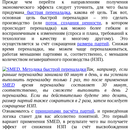
Прежде чем перейти к направлениям получения
экономического эффекта следует уточнить, для чего была
придумана
быстрая переналадка
, какова её цель. Так вот,
основная цель быстрой переналадки – это сделать
производство (или
поток создания ценности
, в котором
происходит переналадка) как можно более гибким и
восприимчивым к изменениям (спроса и плана, требований к
технологии и качеству и многому другому). Это
осуществляется за счёт сокращения
размера партий
. Снижая
время переналадки, мы можем чаще переналаживаться,
работая меньшими партиями и, соответственно, с меньшим
количеством незавершённого производства (НЗП).
Так, например, если
раньше переналадка занимала 60 минут в день, и вы успевали
выполнить переналадку только 1 раз, то после применения
SMED
время переналадки составляет 30 минут,
соответственно, вы сможете выполнить в день 2
переналадки. Если вы действительно будете это делать,
размер партий также сократится в 2 раза, затем последует
сокращение НЗП.
Ознакомьтесь с
принципами расчёта партий
, и приведённая
логика станет для вас абсолютно понятной. Это первый
вариант применения SMED, в результате чего вы получаете
эффект от снижения НЗП (за счёт высвобождения