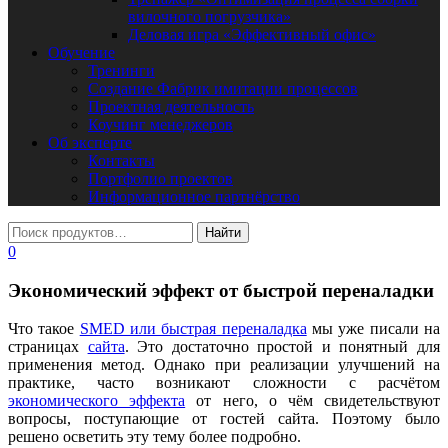
вилочного погрузчика»
Деловая игра «Эффективный офис»
Обучение
Тренинги
Создание Фабрик имитации процессов
Проектная деятельность
Коучинг менеджеров
Об эксперте
Контакты
Портфолио проектов
Информационное партнёрство
0
Экономический эффект от быстрой переналадки
Что такое
SMED или быстрая переналадка
мы уже писали на
страницах
сайта
. Это достаточно простой и понятный для
применения метод. Однако при реализации улучшений на
практике, часто возникают сложности с расчётом
экономического эффекта
от него, о чём свидетельствуют
вопросы, поступающие от гостей сайта. Поэтому было
решено осветить эту тему более подробно.