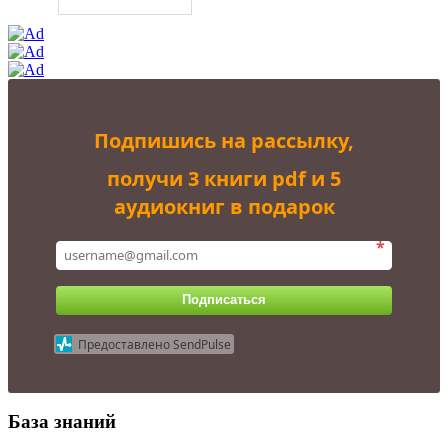
Подпишись на рассылку,
получи 3 книги pdf и 5
аудиокниг в подарок
*
Подписаться
Предоставлено SendPulse
База знаний