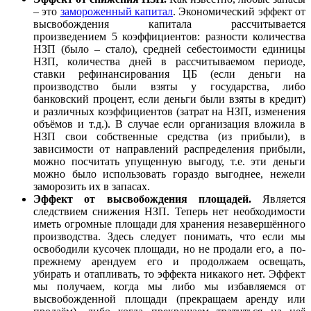
– это
замороженный капитал
. Экономический эффект от
высвобождения капитала рассчитывается
произведением 5 коэффициентов: разности количества
НЗП (было – стало), средней себестоимости единицы
НЗП, количества дней в рассчитываемом периоде,
ставки рефинансирования ЦБ (если деньги на
производство были взяты у государства, либо
банковский процент, если деньги были взяты в кредит)
и различных коэффициентов (затрат на НЗП, изменения
объёмов и т.д.). В случае если организация вложила в
НЗП свои собственные средства (из прибыли), в
зависимости от направлений распределения прибыли,
можно посчитать упущенную выгоду, т.е. эти деньги
можно было использовать гораздо выгоднее, нежели
заморозить их в запасах.
Эффект от высвобождения площадей.
Является
следствием снижения НЗП. Теперь нет необходимости
иметь огромные площади для хранения незавершённого
производства. Здесь следует понимать, что если мы
освободили кусочек площади, но не продали его, а по-
прежнему арендуем его и продолжаем освещать,
убирать и отапливать, то эффекта никакого нет. Эффект
мы получаем, когда мы либо мы избавляемся от
высвобожденной площади (прекращаем аренду или