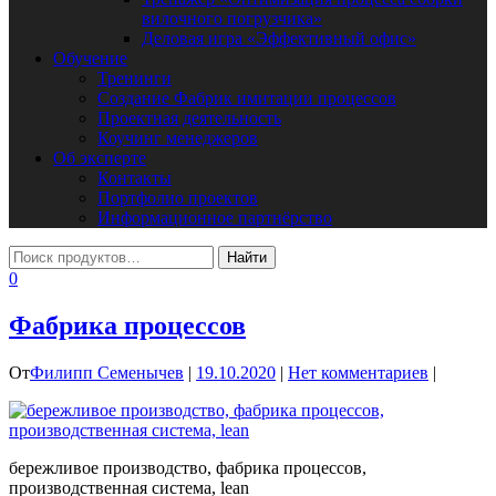
вилочного погрузчика»
Деловая игра «Эффективный офис»
Обучение
Тренинги
Создание Фабрик имитации процессов
Проектная деятельность
Коучинг менеджеров
Об эксперте
Контакты
Портфолио проектов
Информационное партнёрство
0
Фабрика процессов
От
Филипп Семенычев
|
19.10.2020
|
Нет комментариев
|
бережливое производство, фабрика процессов,
производственная система, lean