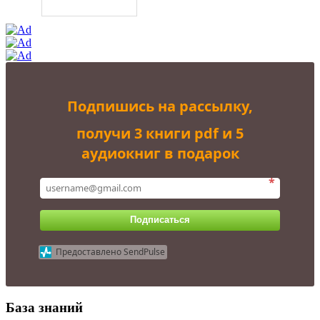
Подпишись на рассылку,
получи 3 книги pdf и 5
аудиокниг в подарок
*
Подписаться
Предоставлено SendPulse
База знаний