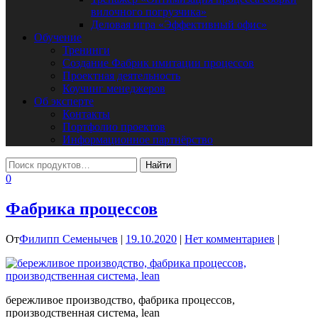
вилочного погрузчика»
Деловая игра «Эффективный офис»
Обучение
Тренинги
Создание Фабрик имитации процессов
Проектная деятельность
Коучинг менеджеров
Об эксперте
Контакты
Портфолио проектов
Информационное партнёрство
0
Фабрика процессов
От
Филипп Семенычев
|
19.10.2020
|
Нет комментариев
|
бережливое производство, фабрика процессов,
производственная система, lean