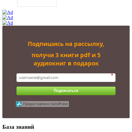
Подпишись на рассылку,
получи 3 книги pdf и 5
аудиокниг в подарок
*
Подписаться
Предоставлено SendPulse
База знаний