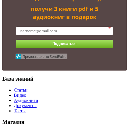
получи 3 книги pdf и 5
аудиокниг в подарок
*
Подписаться
Предоставлено SendPulse
База знаний
Статьи
Видео
Аудиокниги
Документы
Тесты
Магазин