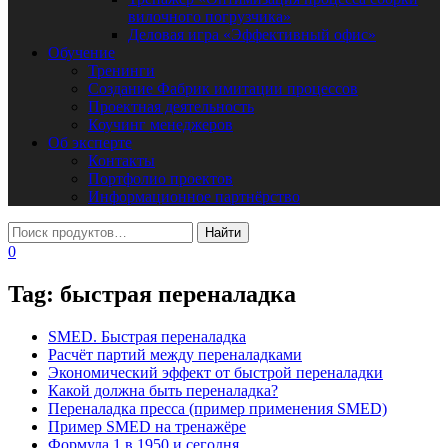
вилочного погрузчика»
Деловая игра «Эффективный офис»
Обучение
Тренинги
Создание Фабрик имитации процессов
Проектная деятельность
Коучинг менеджеров
Об эксперте
Контакты
Портфолио проектов
Информационное партнёрство
0
Tag:
быстрая переналадка
SMED. Быстрая переналадка
Расчёт партий между переналадками
Экономический эффект от быстрой переналадки
Какой должна быть переналадка?
Переналадка пресса (пример применения SMED)
Пример SMED на тренажёре
Формула 1 в 1950 и сегодня