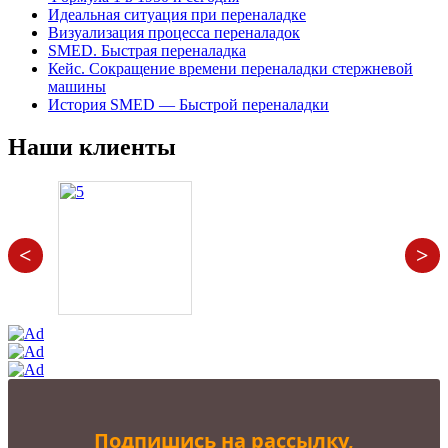
Идеальная ситуация при переналадке
Визуализация процесса переналадок
SMED. Быстрая переналадка
Кейс. Сокращение времени переналадки стержневой
машины
История SMED — Быстрой переналадки
Наши клиенты
<
>
Подпишись на рассылку,