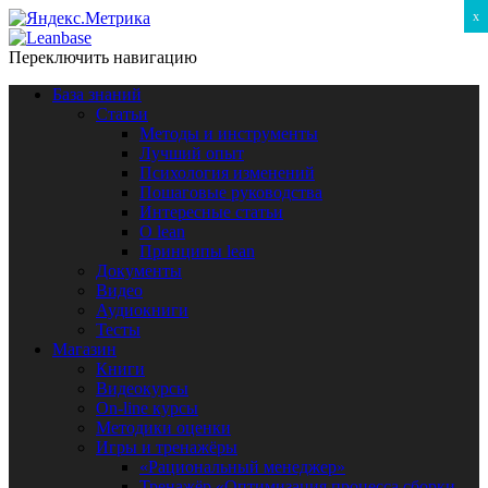
x
Переключить навигацию
База знаний
Статьи
Методы и инструменты
Лучший опыт
Психология изменений
Пошаговые руководства
Интересные статьи
O lean
Принципы lean
Документы
Видео
Аудиокниги
Тесты
Магазин
Книги
Видеокурсы
On-line курсы
Методики оценки
Игры и тренажёры
«Рациональный менеджер»
Тренажёр «Оптимизация процесса сборки