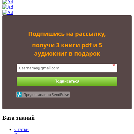
Подпишись на рассылку,
получи 3 книги pdf и 5
аудиокниг в подарок
*
Подписаться
Предоставлено SendPulse
База знаний
Статьи