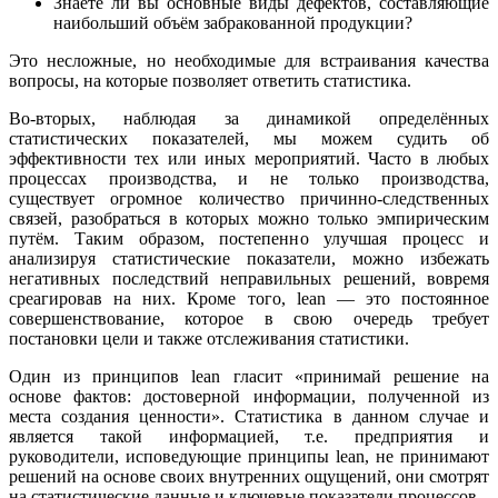
Знаете ли вы основные виды дефектов, составляющие
наибольший объём забракованной продукции?
Это несложные, но необходимые для встраивания качества
вопросы, на которые позволяет ответить статистика.
Во-вторых, наблюдая за динамикой определённых
статистических показателей, мы можем судить об
эффективности тех или иных мероприятий. Часто в любых
процессах производства, и не только производства,
существует огромное количество причинно-следственных
связей, разобраться в которых можно только эмпирическим
путём. Таким образом, постепенно улучшая процесс и
анализируя статистические показатели, можно избежать
негативных последствий неправильных решений, вовремя
среагировав на них. Кроме того, lean — это постоянное
совершенствование, которое в свою очередь требует
постановки цели и также отслеживания статистики.
Один из принципов lean гласит «принимай решение на
основе фактов: достоверной информации, полученной из
места создания ценности». Статистика в данном случае и
является такой информацией, т.е. предприятия и
руководители, исповедующие принципы lean, не принимают
решений на основе своих внутренних ощущений, они смотрят
на статистические данные и ключевые показатели процессов.