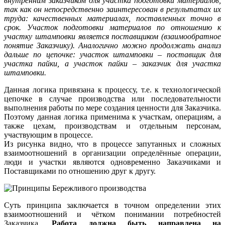
внутренним заказчиком для участка подготовки материалов,
так как он непосредственно заинтересован в результатах их
труда: качественных материалах, поставленных точно в
срок. Участок подготовки материалов по отношению к
участку штамповки является поставщиком (взаимообратное
понятие Заказчику). Аналогично можно продолжать анализ
дальше по цепочке: участок штамповки – поставщик для
участка пайки, а участок пайки – заказчик для участка
штамповки.
Данная логика привязана к процессу, т.е. к технологической
цепочке в случае производства или последовательности
выполнения работы по мере создания ценности для Заказчика.
Поэтому данная логика применима к участкам, операциям, а
также цехам, производствам и отдельным персонам,
участвующим в процессе.
Из рисунка видно, что в процессе запутанных и сложных
взаимоотношений в организации определённые операции,
люди и участки являются одновременно Заказчиками и
Поставщиками по отношению друг к другу.
Суть принципа заключается в точном определении этих
взаимоотношений и чётком понимании потребностей
Заказчика.
Работа должна быть направлена на