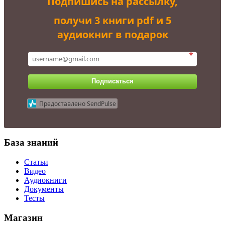
Подпишись на рассылку,
получи 3 книги pdf и 5
аудиокниг в подарок
*
Подписаться
Предоставлено SendPulse
База знаний
Статьи
Видео
Аудиокниги
Документы
Тесты
Магазин