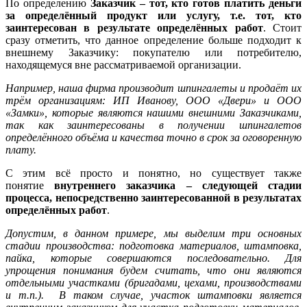
По определению
Заказчик – тот, кто готов платить деньги
за определённый продукт или услугу, т.е. тот, кто
заинтересован в результате определённых работ
. Стоит
сразу отметить, что данное определение больше подходит к
внешнему Заказчику: покупателю или потребителю,
находящемуся вне рассматриваемой организации.
Например, наша фирма производит шпингалеты и продаёт их
трём организациям: ИП Иванову, ООО «Двери» и ООО
«Замки», которые являются нашими внешними Заказчиками,
так как заинтересованы в получении шпингалетов
определённого объёма и качества точно в срок за оговоренную
плату.
С этим всё просто и понятно, но существует также
понятие
внутреннего заказчика – следующей стадии
процесса, непосредственно заинтересованной в результатах
определённых работ
.
Допустим, в данном примере, мы выделим три основных
стадии производства: подготовка материалов, штамповка,
пайка, которые совершаются последовательно. Для
упрощения понимания будем считать, что они являются
отдельными участками (бригадами, цехами, производствами
и т.п.). В таком случае, участок штамповки является