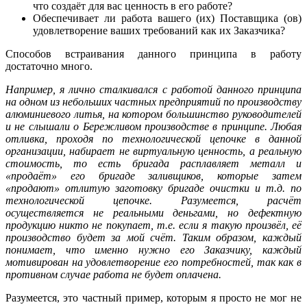
что создаёт для вас ценность в его работе?
Обеспечивает ли работа вашего (их) Поставщика (ов)
удовлетворение ваших требований как их Заказчика?
Способов встраивания данного принципа в работу
достаточно много.
Например, я лично сталкивался с работой данного принципа
на одном из небольших частных предприятий по производству
алюминиевого литья, на котором большинство руководителей
и не слышали о Бережливом производстве в принципе. Любая
отливка, проходя по технологической цепочке в данной
организации, набирает не виртуальную ценность, а реальную
стоимость, то есть бригада расплавляет металл и
«продаёт» его бригаде заливщиков, которые затем
«продают» отлитую заготовку бригаде очистки и т.д. по
технологической цепочке. Разумеется, расчёт
осуществляется не реальными деньгами, но дефектную
продукцию никто не покупает, т.е. если я такую произвёл, её
производство будет за мой счёт. Таким образом, каждый
понимает, что именно нужно его Заказчику, каждый
мотивирован на удовлетворение его потребностей, так как в
противном случае работа не будет оплачена.
Разумеется, это частный пример, которым я просто не мог не