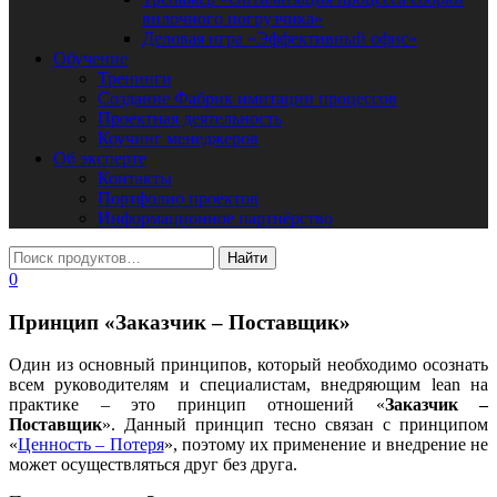
вилочного погрузчика»
Деловая игра «Эффективный офис»
Обучение
Тренинги
Создание Фабрик имитации процессов
Проектная деятельность
Коучинг менеджеров
Об эксперте
Контакты
Портфолио проектов
Информационное партнёрство
0
Принцип «Заказчик – Поставщик»
Один из основный принципов, который необходимо осознать
всем руководителям и специалистам, внедряющим lean на
практике – это принцип отношений «
Заказчик –
Поставщик
». Данный принцип тесно связан с принципом
«
Ценность – Потеря
», поэтому их применение и внедрение не
может осуществляться друг без друга.