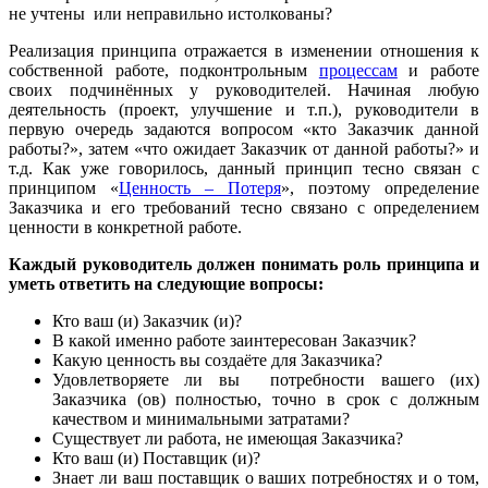
не учтены или неправильно истолкованы?
Реализация принципа отражается в изменении отношения к
собственной работе, подконтрольным
процессам
и работе
своих подчинённых у руководителей. Начиная любую
деятельность (проект, улучшение и т.п.), руководители в
первую очередь задаются вопросом «кто Заказчик данной
работы?», затем «что ожидает Заказчик от данной работы?» и
т.д. Как уже говорилось, данный принцип тесно связан с
принципом «
Ценность – Потеря
», поэтому определение
Заказчика и его требований тесно связано с определением
ценности в конкретной работе.
Каждый руководитель должен понимать роль принципа и
уметь ответить на следующие вопросы:
Кто ваш (и) Заказчик (и)?
В какой именно работе заинтересован Заказчик?
Какую ценность вы создаёте для Заказчика?
Удовлетворяете ли вы потребности вашего (их)
Заказчика (ов) полностью, точно в срок с должным
качеством и минимальными затратами?
Существует ли работа, не имеющая Заказчика?
Кто ваш (и) Поставщик (и)?
Знает ли ваш поставщик о ваших потребностях и о том,