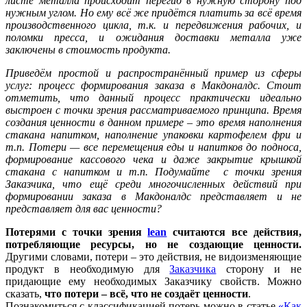
листе металла происходит перегиб в нужную сторону под
нужным углом. Но ему всё же придётся платить за всё время
производственного цикла, т.к. и передвижения рабочих, и
поломки пресса, и ожидания доставки металла уже
заключены в стоимость продукта.
Приведём простой и распространённый пример из сферы
услуг: процесс формирования заказа в Макдоналдс. Стоит
отметить, что данный процесс практически идеально
выстроен с точки зрения рассматриваемого принципа. Время
создания ценности в данном примере – это время наполнения
стакана напитком, наполнение упаковки картофелем фри и
т.п. Потери — все перемещения еды и напитков до подноса,
формирование кассового чека и даже закрытие крышкой
стакана с напитком и т.п. Подумайте с точки зрения
Заказчика, что ещё среди многочисленных действий при
формировании заказа в Макдоналдс представляет и не
представляет для вас ценности?
Потерями с точки зрения
lean
считаются все действия,
потребляющие ресурсы, но не создающие ценности.
Другими словами, потери – это действия, не видоизменяющие
продукт в необходимую для
Заказчика
сторону и не
придающие ему необходимых Заказчику свойств. Можно
сказать,
что потери – всё, что не создаёт ценности
.
Познакомиться с классификацией потерь можно в статье
«Как