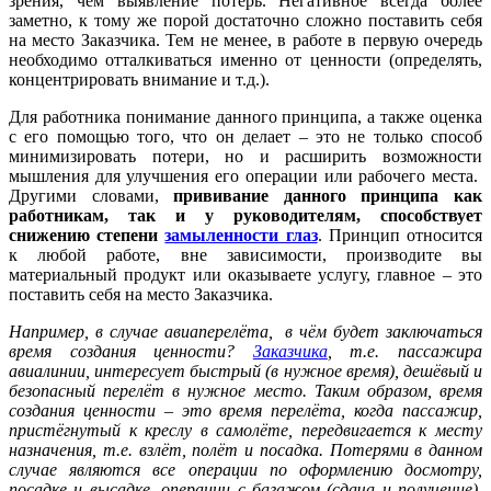
зрения, чем выявление потерь. Негативное всегда более
заметно, к тому же порой достаточно сложно поставить себя
на место Заказчика. Тем не менее, в работе в первую очередь
необходимо отталкиваться именно от ценности (определять,
концентрировать внимание и т.д.).
Для работника понимание данного принципа, а также оценка
с его помощью того, что он делает – это не только способ
минимизировать потери, но и расширить возможности
мышления для улучшения его операции или рабочего места.
Другими словами,
прививание данного принципа как
работникам, так и у руководителям, способствует
снижению степени
замыленности глаз
. Принцип относится
к любой работе, вне зависимости, производите вы
материальный продукт или оказываете услугу, главное – это
поставить себя на место Заказчика.
Например, в случае авиаперелёта, в чём будет заключаться
время создания ценности?
Заказчика
, т.е. пассажира
авиалинии, интересует быстрый (в нужное время), дешёвый и
безопасный перелёт в нужное место. Таким образом, время
создания ценности – это время перелёта, когда пассажир,
пристёгнутый к креслу в самолёте, передвигается к месту
назначения, т.е. взлёт, полёт и посадка. Потерями в данном
случае являются все операции по оформлению досмотру,
посадке и высадке, операции с багажом (сдача и получение),