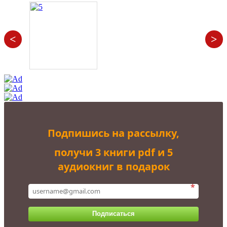
<
>
Подпишись на рассылку,
получи 3 книги pdf и 5
аудиокниг в подарок
*
Подписаться