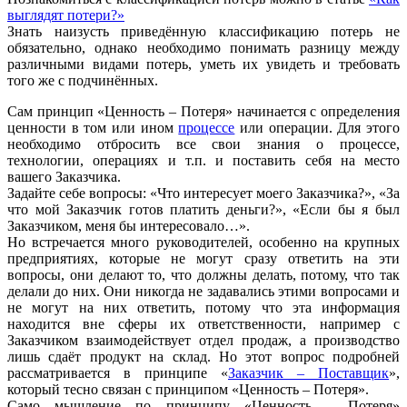
выглядят потери?»
Знать наизусть приведённую классификацию потерь не
обязательно, однако необходимо понимать разницу между
различными видами потерь, уметь их увидеть и требовать
того же с подчинённых.
Сам принцип «Ценность – Потеря» начинается с определения
ценности в том или ином
процессе
или операции. Для этого
необходимо отбросить все свои знания о процессе,
технологии, операциях и т.п. и поставить себя на место
вашего Заказчика.
Задайте себе вопросы: «Что интересует моего Заказчика?», «За
что мой Заказчик готов платить деньги?», «Если бы я был
Заказчиком, меня бы интересовало…».
Но встречается много руководителей, особенно на крупных
предприятиях, которые не могут сразу ответить на эти
вопросы, они делают то, что должны делать, потому, что так
делали до них. Они никогда не задавались этими вопросами и
не могут на них ответить, потому что эта информация
находится вне сферы их ответственности, например с
Заказчиком взаимодействует отдел продаж, а производство
лишь сдаёт продукт на склад. Но этот вопрос подробней
рассматривается в принципе «
Заказчик – Поставщик
»,
который тесно связан с принципом «Ценность – Потеря».
Само мышление по принципу «Ценность – Потеря»