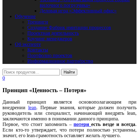
вилочного погрузчика»
Деловая игра «Эффективный офис»
Обучение
Тренинги
Создание Фабрик имитации процессов
Проектная деятельность
Коучинг менеджеров
Об эксперте
Контакты
Портфолио проектов
Информационное партнёрство
0
Принцип «Ценность – Потеря»
Данный принцип является основополагающим при
внедрении
lean
. Первые знания, которые должен получить
руководитель или специалист, начинающий внедрять lean,
заключаются именно в понимании данного принципа.
Первое, что стоит запомнить –
потери
есть везде и всегда
.
Если кто-то утверждает, что потери полностью устранены,
значит, его lean-грамотность оставляет желать лучшего.