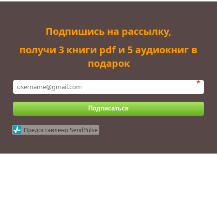
Подпишись на рассылку,
получи 3 книги pdf и 5 аудиокниг в
подарок
*
Подписаться
Предоставлено SendPulse