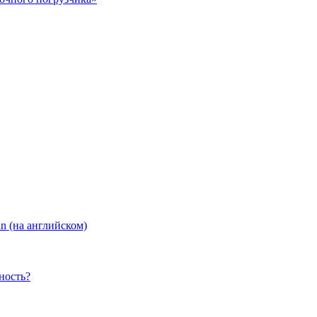
an (на английском)
ность?