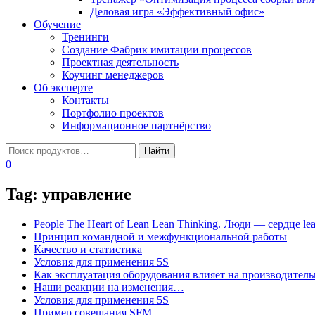
Деловая игра «Эффективный офис»
Обучение
Тренинги
Создание Фабрик имитации процессов
Проектная деятельность
Коучинг менеджеров
Об эксперте
Контакты
Портфолио проектов
Информационное партнёрство
0
Tag:
управление
People The Heart of Lean Lean Thinking. Люди — сердце le
Принцип командной и межфункциональной работы
Качество и статистика
Условия для применения 5S
Как эксплуатация оборудования влияет на производитель
Наши реакции на изменения…
Условия для применения 5S
Пример совещания SFM