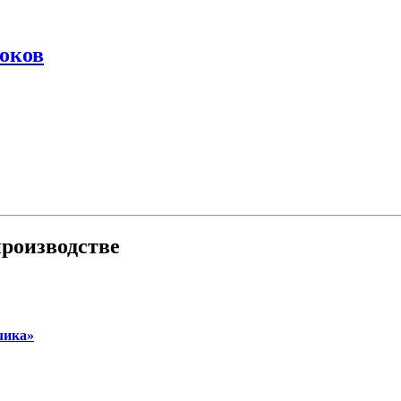
оков
роизводстве
чика»