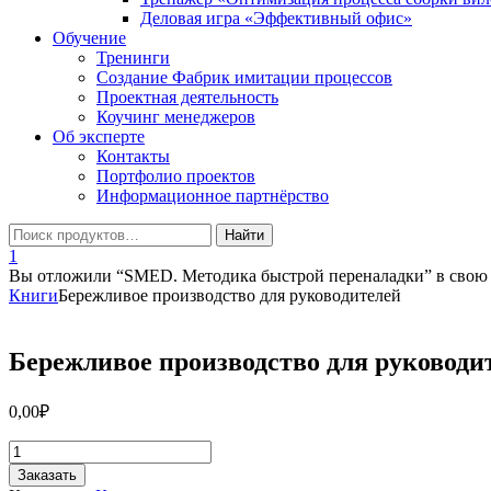
Деловая игра «Эффективный офис»
Обучение
Тренинги
Создание Фабрик имитации процессов
Проектная деятельность
Коучинг менеджеров
Об эксперте
Контакты
Портфолио проектов
Информационное партнёрство
1
Вы отложили “SMED. Методика быстрой переналадки” в свою 
Книги
Бережливое производство для руководителей
Бережливое производство для руководи
0,00
₽
Количество
товара
Заказать
Бережливое