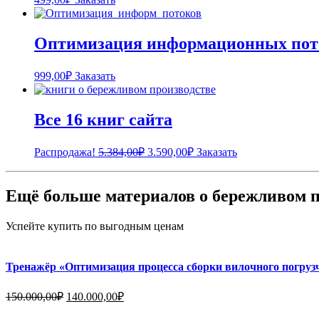
Оптимизация информационных пот
999,00
₽
Заказать
Все 16 книг сайта
Первоначальная
Текущая
Распродажа!
5.384,00
₽
3.590,00
₽
Заказать
цена
цена:
составляла
3.590,00₽.
5.384,00₽.
Ещё больше материалов о бережливом п
Успейте купить по выгодным ценам
Тренажёр «Оптимизация процесса сборки вилочного погруз
Первоначальная
Текущая
150.000,00
₽
140.000,00
₽
цена
цена: