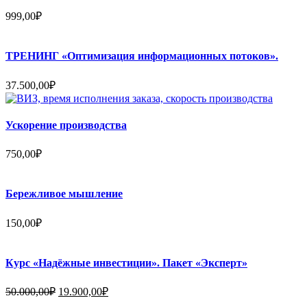
999,00
₽
ТРЕНИНГ «Оптимизация информационных потоков».
37.500,00
₽
Ускорение производства
750,00
₽
Бережливое мышление
150,00
₽
Курс «Надёжные инвестиции». Пакет «Эксперт»
Первоначальная
Текущая
50.000,00
₽
19.900,00
₽
цена
цена: