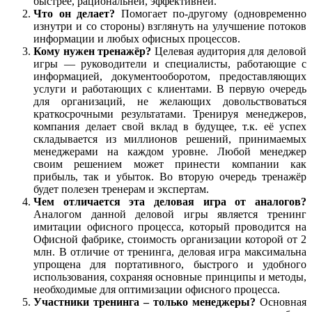
быстрее, рациональней, эффективней.
Что он делает?
Помогает по-другому (одновременно
изнутри и со стороны) взглянуть на улучшение потоков
информации и любых офисных процессов.
Кому нужен тренажёр?
Целевая аудитория для деловой
игры — руководители и специалисты, работающие с
информацией, документооборотом, предоставляющих
услуги и работающих с клиентами. В первую очередь
для организаций, не желающих довольствоваться
краткосрочными результатами. Тренируя менеджеров,
компания делает свой вклад в будущее, т.к. её успех
складывается из миллионов решений, принимаемых
менеджерами на каждом уровне. Любой менеджер
своим решением может принести компании как
прибыль, так и убыток. Во вторую очередь тренажёр
будет полезен тренерам и экспертам.
Чем отличается эта деловая игра от аналогов?
Аналогом данной деловой игры является тренинг
имитации офисного процесса, который проводится на
Офисной фабрике, стоимость организации которой от 2
млн. В отличие от тренинга, деловая игра максимальна
упрощена для портативного, быстрого и удобного
использования, сохраняя основные принципы и методы,
необходимые для оптимизации офисного процесса.
Участники тренинга – только менеджеры?
Основная