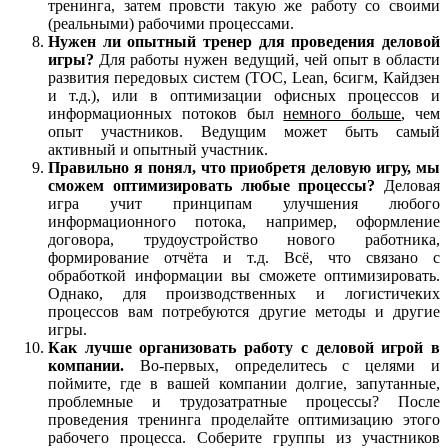
тренинга, затем провсти такую же работу со своими
(реальными) рабочими процессами.
Нужен ли опытный тренер для проведения деловой
игры?
Для работы нужен ведущий, чей опыт в области
развития передовых систем (ТОС, Lean, 6сигм, Кайдзен
и т.д.), или в оптимизации офисных процессов и
информационных потоков был
немного больше
, чем
опыт участников. Ведущим может быть самый
активный и опытный участник.
Правильно я понял, что приобретя деловую игру, мы
сможем оптимизировать любые процессы?
Деловая
игра учит принципам улучшения любого
информационного потока, например, оформление
договора, трудоустройство нового работника,
формирование отчёта и т.д. Всё, что связано с
обработкой информации вы сможете оптимизировать.
Однако, для производственных и логистичеких
процессов вам потребуются другие методы и другие
игры.
Как лучше организовать работу с деловой игрой в
компании.
Во-первых, определитесь с целями и
поймите, где в вашей компании долгие, запутанные,
проблемные и трудозатратные процессы? После
проведения тренинга проделайте оптимизацию этого
рабочего процесса. Соберите группы из участников