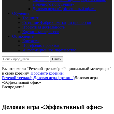
вилочного погрузчика»
Деловая игра «Эффективный офис»
Обучение
Тренинги
Создание Фабрик имитации процессов
Проектная деятельность
Коучинг менеджеров
Об эксперте
Контакты
Портфолио проектов
Информационное партнёрство
1
Вы отложили “Речевой тренажёр «Рациональный менеджер»”
в свою корзину.
Просмотр корзины
Речевой тренажёр
Деловая игра (тренинг)
Деловая игра
«Эффективный офис»
Распродажа!
Деловая игра «Эффективный офис»