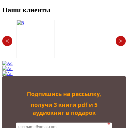
цена
цена:
составляла
19.900,00₽.
Наши клиенты
50.000,00₽.
<
>
Подпишись на рассылку,
получи 3 книги pdf и 5
аудиокниг в подарок
*