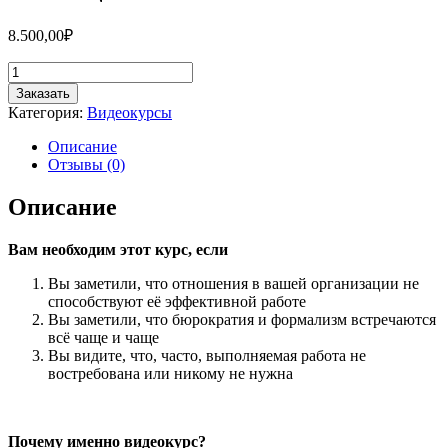
8.500,00
₽
Количество
товара
Заказать
ТРЕНИНГ
Категория:
Видеокурсы
"Формирование
отношений
Описание
по
Отзывы (0)
принципу
«заказчик
Описание
—
поставщик»"
Вам необходим этот курс, если
Вы заметили, что отношения в вашей организации не
способствуют её эффективной работе
Вы заметили, что бюрократия и формализм встречаются
всё чаще и чаще
Вы видите, что, часто, выполняемая работа не
востребована или никому не нужна
Почему именно видеокурс?