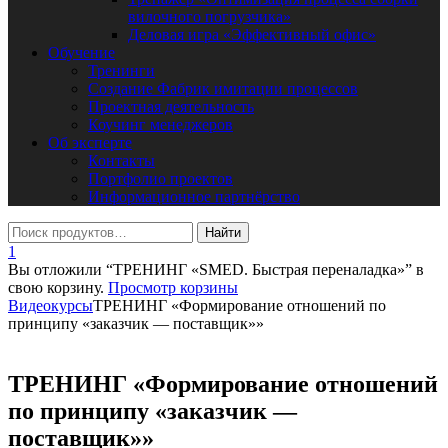
вилочного погрузчика»
Деловая игра «Эффективный офис»
Обучение
Тренинги
Создание Фабрик имитации процессов
Проектная деятельность
Коучинг менеджеров
Об эксперте
Контакты
Портфолио проектов
Информационное партнёрство
1
Вы отложили “ТРЕНИНГ «SMED. Быстрая переналадка»” в
свою корзину.
Просмотр корзины
Видеокурсы
ТРЕНИНГ «Формирование отношений по
принципу «заказчик — поставщик»»
ТРЕНИНГ «Формирование отношений
по принципу «заказчик —
поставщик»»