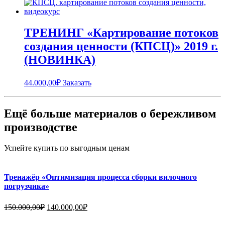
ТРЕНИНГ «Картирование потоков
создания ценности (КПСЦ)» 2019 г.
(НОВИНКА)
44.000,00
₽
Заказать
Ещё больше материалов о бережливом
производстве
Успейте купить по выгодным ценам
Тренажёр «Оптимизация процесса сборки вилочного
погрузчика»
Первоначальная
Текущая
150.000,00
₽
140.000,00
₽
цена
цена:
составляла
140.000,00₽.