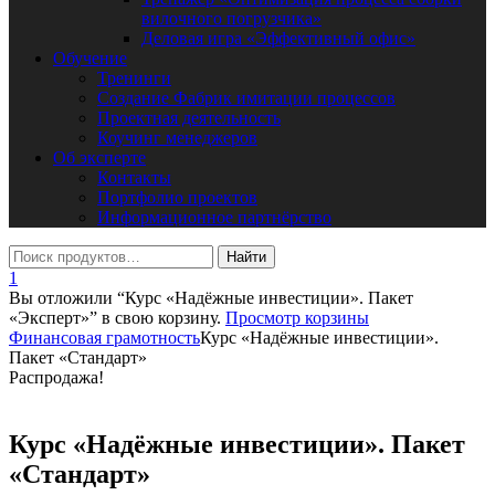
вилочного погрузчика»
Деловая игра «Эффективный офис»
Обучение
Тренинги
Создание Фабрик имитации процессов
Проектная деятельность
Коучинг менеджеров
Об эксперте
Контакты
Портфолио проектов
Информационное партнёрство
1
Вы отложили “Курс «Надёжные инвестиции». Пакет
«Эксперт»” в свою корзину.
Просмотр корзины
Финансовая грамотность
Курс «Надёжные инвестиции».
Пакет «Стандарт»
Распродажа!
Курс «Надёжные инвестиции». Пакет
«Стандарт»