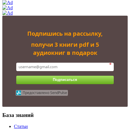
Подпишись на рассылку,
получи 3 книги pdf и 5
аудиокниг в подарок
*
Подписаться
Предоставлено SendPulse
База знаний
Статьи