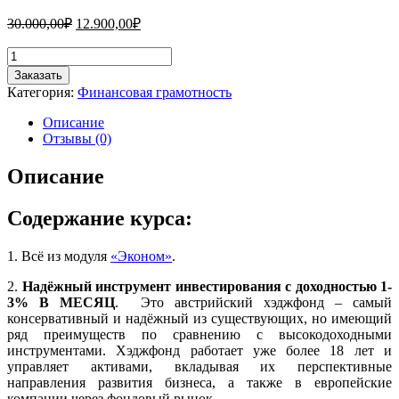
Первоначальная
Текущая
30.000,00
₽
12.900,00
₽
цена
цена:
составляла
Количество
12.900,00₽.
товара
30.000,00₽.
Заказать
Курс
Категория:
Финансовая грамотность
"Надёжные
инвестиции".
Описание
Пакет
Отзывы (0)
"Стандарт"
Описание
Содержание курса:
1. Всё из модуля
«Эконом»
.
2.
Надёжный инструмент инвестирования с доходностью 1-
3% В МЕСЯЦ
. Это австрийский хэджфонд – самый
консервативный и надёжный из существующих, но имеющий
ряд преимуществ по сравнению с высокодоходными
инструментами. Хэджфонд работает уже более 18 лет и
управляет активами, вкладывая их перспективные
направления развития бизнеса, а также в европейские
компании через фондовый рынок.