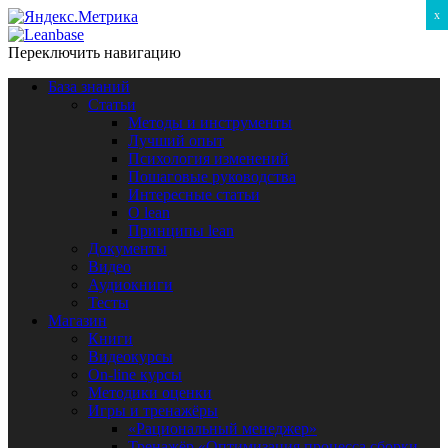
x
Переключить навигацию
База знаний
Статьи
Методы и инструменты
Лучший опыт
Психология изменений
Пошаговые руководства
Интересные статьи
O lean
Принципы lean
Документы
Видео
Аудиокниги
Тесты
Магазин
Книги
Видеокурсы
On-line курсы
Методики оценки
Игры и тренажёры
«Рациональный менеджер»
Тренажёр «Оптимизация процесса сборки