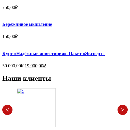
750,00
₽
Бережливое мышление
150,00
₽
Курс «Надёжные инвестиции». Пакет «Эксперт»
Первоначальная
Текущая
50.000,00
₽
19.900,00
₽
цена
цена:
составляла
19.900,00₽.
Наши клиенты
50.000,00₽.
<
>