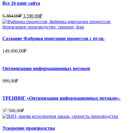
120.000,00₽.
Все 16 книг сайта
Первоначальная
Текущая
5.384,00
₽
3.590,00
₽
цена
цена:
составляла
3.590,00₽.
5.384,00₽.
Создание Фабрики имитации процессов с нуля.
149.000,00
₽
Оптимизация информационных потоков
999,00
₽
ТРЕНИНГ «Оптимизация информационных потоков».
37.500,00
₽
Ускорение производства