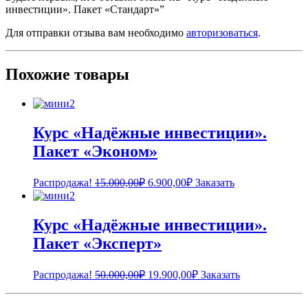
инвестиции». Пакет «Стандарт»”
Для отправки отзыва вам необходимо
авторизоваться
.
Похожие товары
Курс «Надёжные инвестиции».
Пакет «Эконом»
Первоначальная
Текущая
Распродажа!
15.000,00
₽
6.900,00
₽
Заказать
цена
цена:
составляла
6.900,00₽.
15.000,00₽.
Курс «Надёжные инвестиции».
Пакет «Эксперт»
Первоначальная
Текущая
Распродажа!
50.000,00
₽
19.900,00
₽
Заказать
цена
цена:
составляла
19.900,00₽.