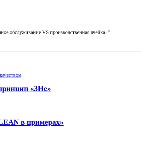
чное обслуживание VS производственная ячейка»”
принцип «3Не»
LEAN в примерах»