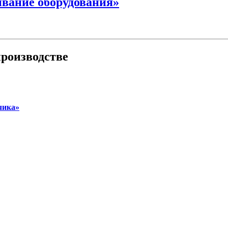
вание оборудования»
роизводстве
чика»