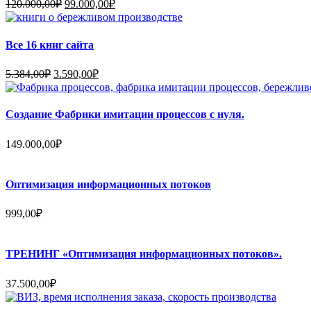
Первоначальная
Текущая
120.000,00
₽
99.000,00
₽
цена
цена:
составляла
99.000,00₽.
120.000,00₽.
Все 16 книг сайта
Первоначальная
Текущая
5.384,00
₽
3.590,00
₽
цена
цена:
составляла
3.590,00₽.
5.384,00₽.
Создание Фабрики имитации процессов с нуля.
149.000,00
₽
Оптимизация информационных потоков
999,00
₽
ТРЕНИНГ «Оптимизация информационных потоков».
37.500,00
₽