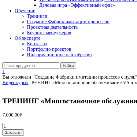
Деловая игра «Эффективный офис»
Обучение
Тренинги
Создание Фабрик имитации процессов
Проектная деятельность
Коучинг менеджеров
Об эксперте
Контакты
Портфолио проектов
Информационное партнёрство
1
Вы отложили “Создание Фабрики имитации процессов с нуля.”
Видеокурсы
ТРЕНИНГ «Многостаночное обслуживание VS про
ТРЕНИНГ «Многостаночное обслуживан
7.000,00
₽
Количество
товара
Заказать
ТРЕНИНГ