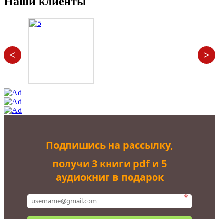
Наши клиенты
50.000,00₽.
<
>
Подпишись на рассылку,
получи 3 книги pdf и 5
аудиокниг в подарок
*