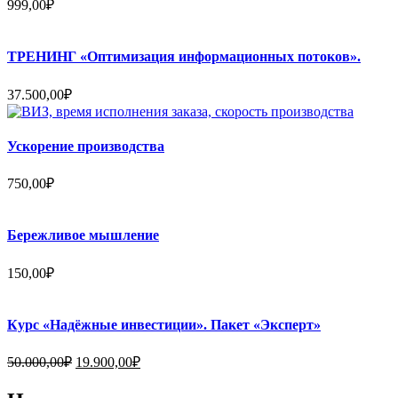
999,00
₽
ТРЕНИНГ «Оптимизация информационных потоков».
37.500,00
₽
Ускорение производства
750,00
₽
Бережливое мышление
150,00
₽
Курс «Надёжные инвестиции». Пакет «Эксперт»
Первоначальная
Текущая
50.000,00
₽
19.900,00
₽
цена
цена:
составляла
19.900,00₽.