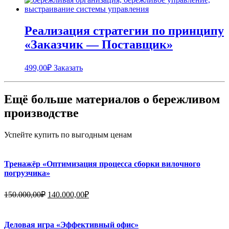
Реализация стратегии по принципу
«Заказчик — Поставщик»
499,00
₽
Заказать
Ещё больше материалов о бережливом
производстве
Успейте купить по выгодным ценам
Тренажёр «Оптимизация процесса сборки вилочного
погрузчика»
Первоначальная
Текущая
150.000,00
₽
140.000,00
₽
цена
цена:
составляла
140.000,00₽.
150.000,00₽.
Деловая игра «Эффективный офис»