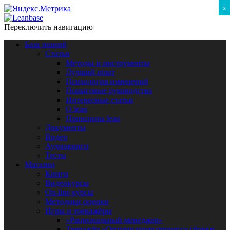
x
Переключить навигацию
База знаний
Статьи
Методы и инструменты
Лучший опыт
Психология изменений
Пошаговые руководства
Интересные статьи
O lean
Принципы lean
Документы
Видео
Аудиокниги
Тесты
Магазин
Книги
Видеокурсы
On-line курсы
Методики оценки
Игры и тренажёры
«Рациональный менеджер»
Тренажёр «Оптимизация процесса сборки