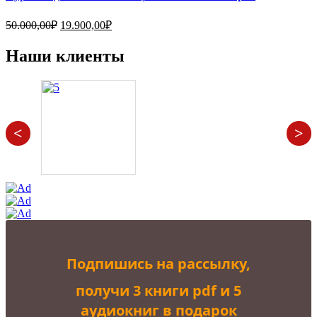
Первоначальная
Текущая
50.000,00
₽
19.900,00
₽
цена
цена:
составляла
19.900,00₽.
Наши клиенты
50.000,00₽.
<
>
Подпишись на рассылку,
получи 3 книги pdf и 5
аудиокниг в подарок