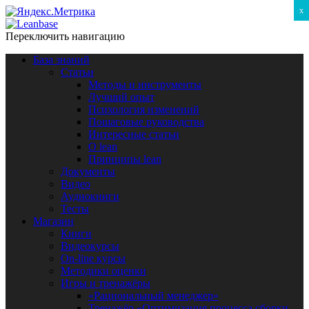
x
Переключить навигацию
База знаний
Статьи
Методы и инструменты
Лучший опыт
Психология изменений
Пошаговые руководства
Интересные статьи
O lean
Принципы lean
Документы
Видео
Аудиокниги
Тесты
Магазин
Книги
Видеокурсы
On-line курсы
Методики оценки
Игры и тренажёры
«Рациональный менеджер»
Тренажёр «Оптимизация процесса сборки