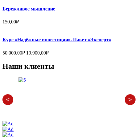
Бережливое мышление
150,00
₽
Курс «Надёжные инвестиции». Пакет «Эксперт»
Первоначальная
Текущая
50.000,00
₽
19.900,00
₽
цена
цена:
составляла
19.900,00₽.
Наши клиенты
50.000,00₽.
<
>