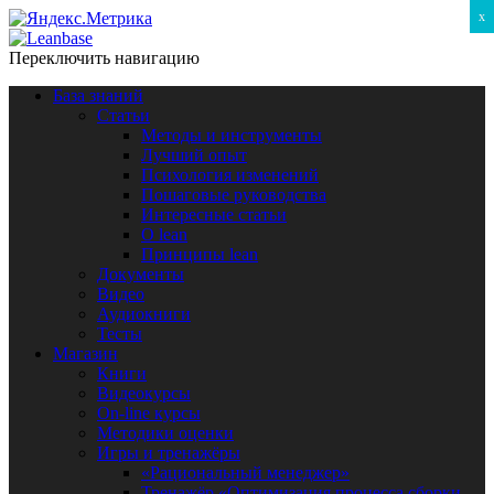
x
Переключить навигацию
База знаний
Статьи
Методы и инструменты
Лучший опыт
Психология изменений
Пошаговые руководства
Интересные статьи
O lean
Принципы lean
Документы
Видео
Аудиокниги
Тесты
Магазин
Книги
Видеокурсы
On-line курсы
Методики оценки
Игры и тренажёры
«Рациональный менеджер»
Тренажёр «Оптимизация процесса сборки