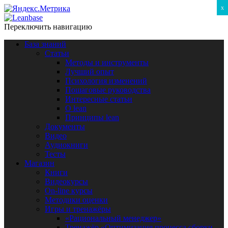
x
Переключить навигацию
База знаний
Статьи
Методы и инструменты
Лучший опыт
Психология изменений
Пошаговые руководства
Интересные статьи
O lean
Принципы lean
Документы
Видео
Аудиокниги
Тесты
Магазин
Книги
Видеокурсы
On-line курсы
Методики оценки
Игры и тренажёры
«Рациональный менеджер»
Тренажёр «Оптимизация процесса сборки