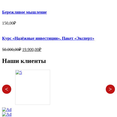
Бережливое мышление
150,00
₽
Курс «Надёжные инвестиции». Пакет «Эксперт»
Первоначальная
Текущая
50.000,00
₽
19.900,00
₽
цена
цена:
составляла
19.900,00₽.
Наши клиенты
50.000,00₽.
<
>