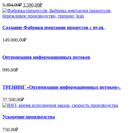
Первоначальная
Текущая
5.384,00
₽
3.590,00
₽
цена
цена:
составляла
3.590,00₽.
5.384,00₽.
Создание Фабрики имитации процессов с нуля.
149.000,00
₽
Оптимизация информационных потоков
999,00
₽
ТРЕНИНГ «Оптимизация информационных потоков».
37.500,00
₽
Ускорение производства
750,00
₽