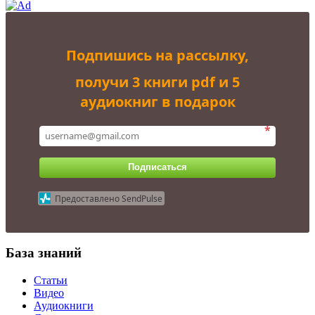
Подпишись на рассылку,
получи 3 книги pdf и 5
аудиокниг в подарок
*
Подписаться
Предоставлено SendPulse
База знаний
Статьи
Видео
Аудиокниги