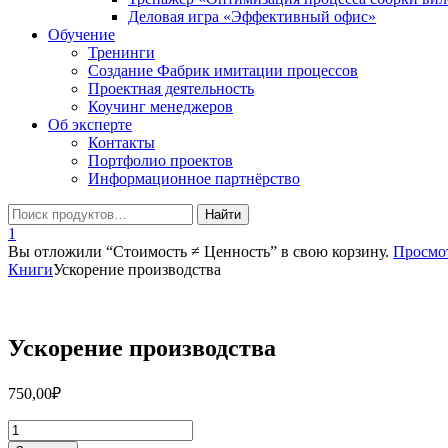
Деловая игра «Эффективный офис»
Обучение
Тренинги
Создание Фабрик имитации процессов
Проектная деятельность
Коучинг менеджеров
Об эксперте
Контакты
Портфолио проектов
Информационное партнёрство
1
Вы отложили “Стоимость ≠ Ценность” в свою корзину.
Просмо
Книги
Ускорение производства
Ускорение производства
750,00
₽
Количество
товара