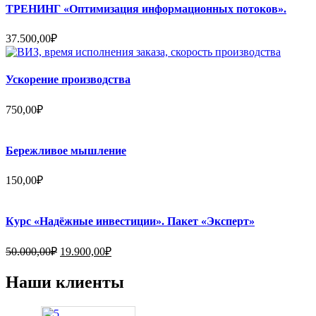
ТРЕНИНГ «Оптимизация информационных потоков».
37.500,00
₽
Ускорение производства
750,00
₽
Бережливое мышление
150,00
₽
Курс «Надёжные инвестиции». Пакет «Эксперт»
Первоначальная
Текущая
50.000,00
₽
19.900,00
₽
цена
цена:
составляла
19.900,00₽.
Наши клиенты
50.000,00₽.