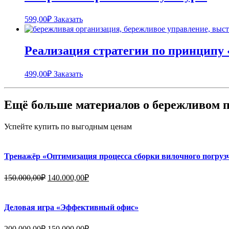
599,00
₽
Заказать
Реализация стратегии по принципу
499,00
₽
Заказать
Ещё больше материалов о бережливом п
Успейте купить по выгодным ценам
Тренажёр «Оптимизация процесса сборки вилочного погруз
Первоначальная
Текущая
150.000,00
₽
140.000,00
₽
цена
цена:
составляла
140.000,00₽.
150.000,00₽.
Деловая игра «Эффективный офис»
Первоначальная
Текущая
200.000,00
₽
150.000,00
₽