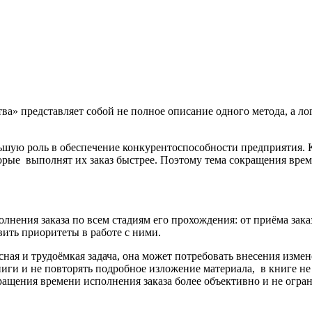
тва» представляет собой не полное описание одного метода, а 
ьшую роль в обеспечение конкурентоспособности предприятия. К
орые выполнят их заказ быстрее. Поэтому тема сокращения врем
нения заказа по всем стадиям его прохождения: от приёма зака
вить приоритеты в работе с ними.
сная и трудоёмкая задача, она может потребовать внесения из
иги и не повторять подробное изложение материала, в книге не
окращения времени исполнения заказа более объективно и не огр