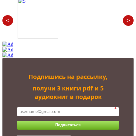
<
>
Подпишись на рассылку,
получи 3 книги pdf и 5
аудиокниг в подарок
*
Подписаться