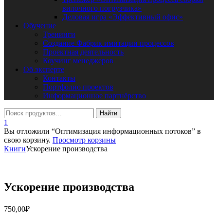
вилочного погрузчика»
Деловая игра «Эффективный офис»
Обучение
Тренинги
Создание Фабрик имитации процессов
Проектная деятельность
Коучинг менеджеров
Об эксперте
Контакты
Портфолио проектов
Информационное партнёрство
1
Вы отложили “Оптимизация информационных потоков” в
свою корзину.
Просмотр корзины
Книги
Ускорение производства
Ускорение производства
750,00
₽