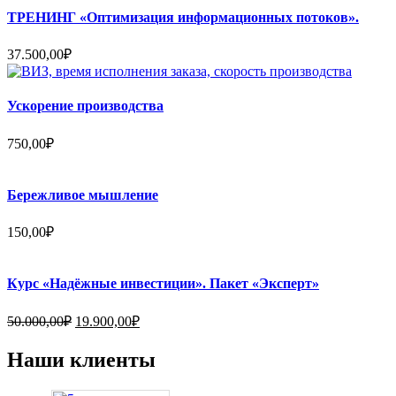
ТРЕНИНГ «Оптимизация информационных потоков».
37.500,00
₽
Ускорение производства
750,00
₽
Бережливое мышление
150,00
₽
Курс «Надёжные инвестиции». Пакет «Эксперт»
Первоначальная
Текущая
50.000,00
₽
19.900,00
₽
цена
цена:
составляла
19.900,00₽.
Наши клиенты
50.000,00₽.