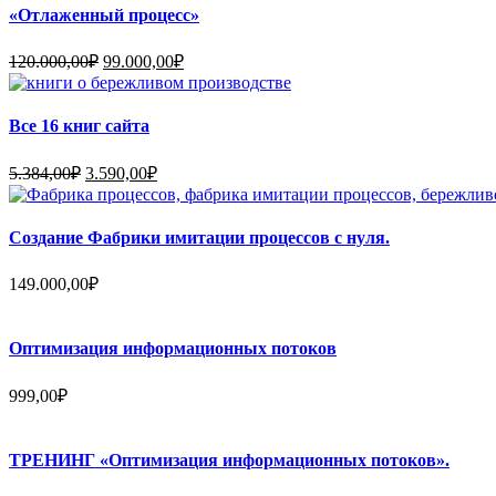
200.000,00₽.
«Отлаженный процесс»
Первоначальная
Текущая
120.000,00
₽
99.000,00
₽
цена
цена:
составляла
99.000,00₽.
120.000,00₽.
Все 16 книг сайта
Первоначальная
Текущая
5.384,00
₽
3.590,00
₽
цена
цена:
составляла
3.590,00₽.
5.384,00₽.
Создание Фабрики имитации процессов с нуля.
149.000,00
₽
Оптимизация информационных потоков
999,00
₽
ТРЕНИНГ «Оптимизация информационных потоков».