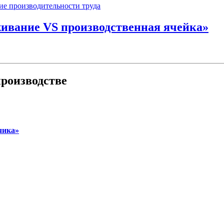
вание VS производственная ячейка»
роизводстве
чика»