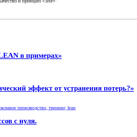
качество и принцип «3Не»”
LEAN в примерах»
ческий эффект от устранения потерь?»
ов с нуля.