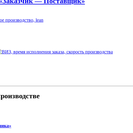
 «Заказчик — Поставщик»
роизводстве
чика»