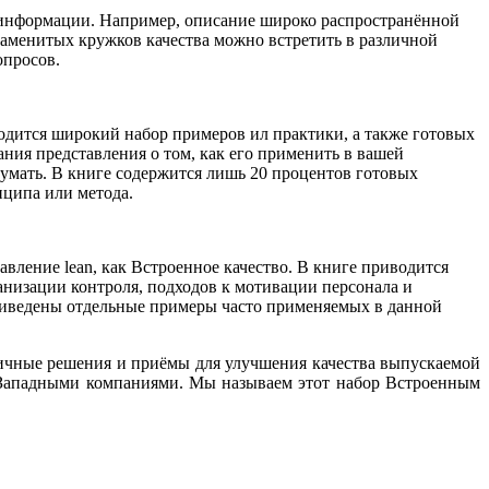
х информации. Например, описание широко распространённой
наменитых кружков качества можно встретить в различной
опросов.
одится широкий набор примеров ил практики, а также готовых
ия представления о том, как его применить в вашей
думать. В книге содержится лишь 20 процентов готовых
нципа или метода.
ление lean, как Встроенное качество. В книге приводится
анизации контроля, подходов к мотивации персонала и
приведены отдельные примеры часто применяемых в данной
личные решения и приёмы для улучшения качества выпускаемой
 Западными компаниями. Мы называем этот набор Встроенным