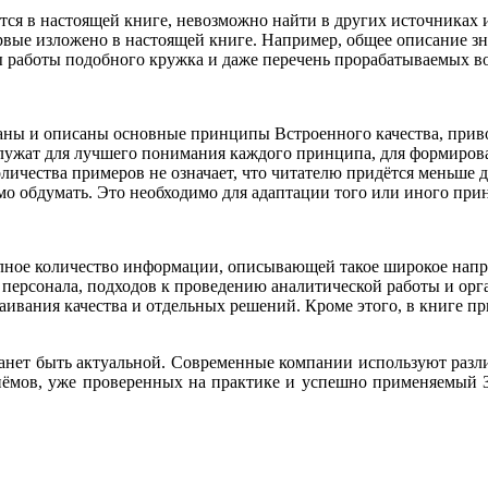
тся в настоящей книге, невозможно найти в других источника
первые изложено в настоящей книге. Например, общее описание з
ры работы подобного кружка и даже перечень прорабатываемых в
ваны и описаны основные принципы Встроенного качества, прив
лужат для лучшего понимания каждого принципа, для формирован
оличества примеров не означает, что читателю придётся меньше 
о обдумать. Это необходимо для адаптации того или иного при
лное количество информации, описывающей такое широкое направ
 персонала, подходов к проведению аналитической работы и орг
аивания качества и отдельных решений. Кроме этого, в книге 
станет быть актуальной. Современные компании используют раз
риёмов, уже проверенных на практике и успешно применяемый