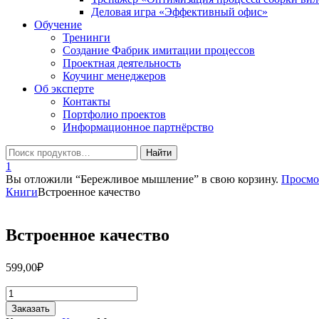
Деловая игра «Эффективный офис»
Обучение
Тренинги
Создание Фабрик имитации процессов
Проектная деятельность
Коучинг менеджеров
Об эксперте
Контакты
Портфолио проектов
Информационное партнёрство
1
Вы отложили “Бережливое мышление” в свою корзину.
Просмо
Книги
Встроенное качество
Встроенное качество
599,00
₽
Количество
товара
Заказать
Встроенное