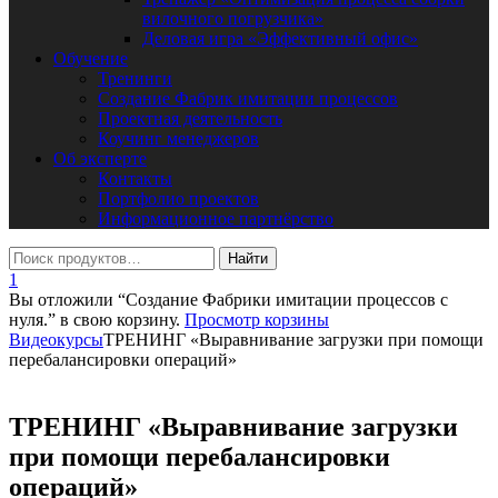
вилочного погрузчика»
Деловая игра «Эффективный офис»
Обучение
Тренинги
Создание Фабрик имитации процессов
Проектная деятельность
Коучинг менеджеров
Об эксперте
Контакты
Портфолио проектов
Информационное партнёрство
1
Вы отложили “Создание Фабрики имитации процессов с
нуля.” в свою корзину.
Просмотр корзины
Видеокурсы
ТРЕНИНГ «Выравнивание загрузки при помощи
перебалансировки операций»
ТРЕНИНГ «Выравнивание загрузки
при помощи перебалансировки
операций»