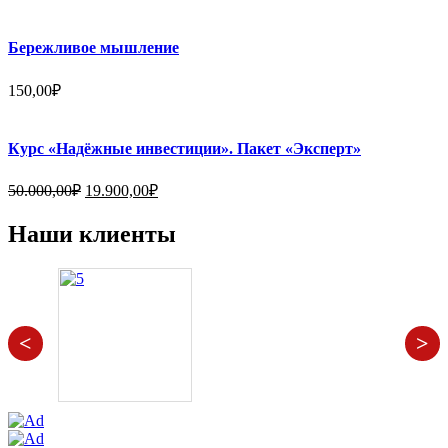
Бережливое мышление
150,00
₽
Курс «Надёжные инвестиции». Пакет «Эксперт»
Первоначальная
Текущая
50.000,00
₽
19.900,00
₽
цена
цена:
составляла
19.900,00₽.
Наши клиенты
50.000,00₽.
<
>