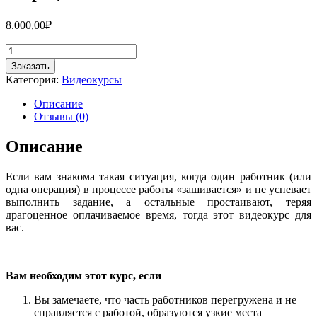
8.000,00
₽
Количество
товара
Заказать
ТРЕНИНГ
Категория:
Видеокурсы
"Выравнивание
загрузки
Описание
при
Отзывы (0)
помощи
перебалансировки
Описание
операций"
Если вам знакома такая ситуация, когда один работник (или
одна операция) в процессе работы «зашивается» и не успевает
выполнить задание, а остальные простаивают, теряя
драгоценное оплачиваемое время, тогда этот видеокурс для
вас.
Вам необходим этот курс, если
Вы замечаете, что часть работников перегружена и не
справляется с работой, образуются узкие места