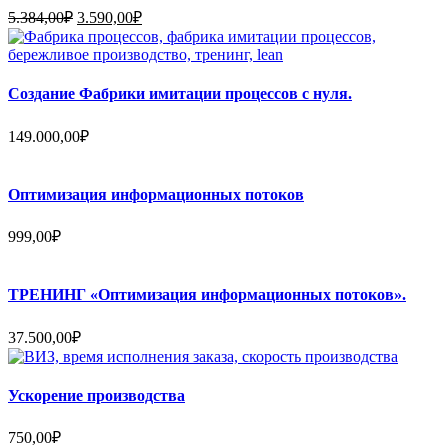
Первоначальная
Текущая
5.384,00
₽
3.590,00
₽
цена
цена:
составляла
3.590,00₽.
5.384,00₽.
Создание Фабрики имитации процессов с нуля.
149.000,00
₽
Оптимизация информационных потоков
999,00
₽
ТРЕНИНГ «Оптимизация информационных потоков».
37.500,00
₽
Ускорение производства
750,00
₽