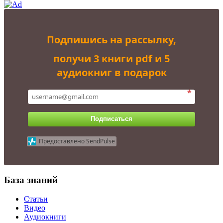
Подпишись на рассылку,
получи 3 книги pdf и 5
аудиокниг в подарок
*
Подписаться
Предоставлено SendPulse
База знаний
Статьи
Видео
Аудиокниги