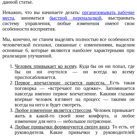
данной статье.
Неважно, что вы начинаете делать:
организовывать рабочие
места
, заниматься
быстрой переналадкой
, выстраивать
систему управления, любые изменения имеют свои
особенности восприятия.
Мы, конечно, не станем выделять полностью все особенности
человеческой психики, связанные с изменениями, выделим
основные 6, которые являются наиболее характерными при
реализации улучшений.
Ч
еловек
привыкает
ко всему
. Куда бы он ни попал, где
бы он ни очутился — он всегда ко всему
приспосабливается.
Перв
о
е впечатлени
е остается на
всегда.
Есть такая
поговорка — «встречают по одежке». Запоминается
навсегда именно первое впечатление. Какими глазами
впервые человек взглянет на процесс — такими он
всегда на него и будет смотреть.
Любое
изменение
является стрессом
. Человек привыкает
жить в какой-то своей зоне комфорта, и любое
изменение для него — небольшое потрясение.
Л
юбы
е
привычки формиру
ю
тся сверху вниз
. То есть, от
руководителя. Какие привычки у руководителей