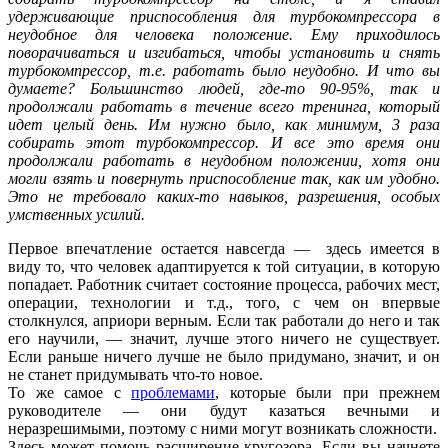
удерживающие приспособления для турбокомпрессора в
неудобное для человека положение. Ему приходилось
поворачиваться и изгибаться, чтобы установить и снять
турбокомпрессор, т.е. работать было неудобно. И что вы
думаете? Большинство людей, где-то 90-95%, так и
продолжали работать в течение всего тренинга, который
идет целый день. Им нужно было, как минимум, 3 раза
собирать этот турбокомпрессор. И все это время они
продолжали работать в неудобном положении, хотя они
могли взять и повернуть приспособление так, как им удобно.
Это не требовало каких-то навыков, разрешения, особых
умственных усилий.
Первое впечатление остается навсегда — здесь имеется в
виду то, что человек адаптируется к той ситуации, в которую
попадает. Работник считает состояние процесса, рабочих мест,
операции, технологии и т.д., того, с чем он впервые
столкнулся, априори верным. Если так работали до него и так
его научили, — значит, лучше этого ничего не существует.
Если раньше ничего лучше не было придумано, значит, и он
не станет придумывать что-то новое.
То же самое с
проблемами
, которые были при прежнем
руководителе — они будут казаться вечными и
неразрешимыми, поэтому с ними могут возникать сложности.
Здесь может помочь расширение кругозора. Если вы начнете