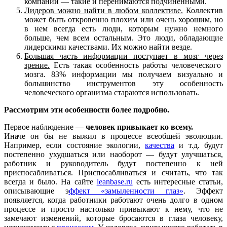
компании — такие и перенимаются подчиненными.
Лидеров
можно найти в любом коллективе.
Коллектив
может быть откровенно плохим или очень хорошим, но
в нем всегда есть люди, которым нужно немного
больше, чем всем остальным. Это люди, обладающие
лидерскими качествами. Их можно найти везде.
Большая
часть информации поступает в мозг
через
зрение.
Есть такая особенность работы человеческого
мозга. 83% информации мы получаем визуально и
большинство инструментов эту особенность
человеческого организма стараются использовать.
Рассмотрим эти особенности более подробно.
Первое наблюдение —
человек привыкает ко всему.
Иначе он бы не выжил в процессе всеобщей эволюции.
Например, если состояние экологии,
качества
и т.д. будут
постепенно ухудшаться или наоборот — будут улучшаться,
работник и руководитель будут постепенно к ней
приспосабливаться. Приспосабливаться и считать, что так
всегда и было. На сайте
leanbase.ru
есть интересные статьи,
описывающие э
ффект «замыленности глаз»
. Эффект
появляется, когда работники работают очень долго в одном
процессе и просто настолько привыкают к нему, что не
замечают изменений, которые бросаются в глаза человеку,