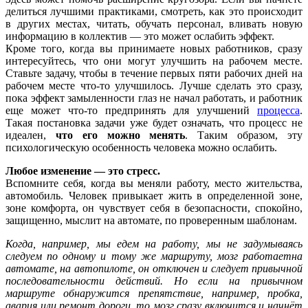
делиться лучшими практиками, смотреть, как это происходит
в других местах, читать, обучать персонал, вливать новую
информацию в коллектив — это может ослабить эффект.
Кроме того, когда вы принимаете новых работников, сразу
интересуйтесь, что они могут улучшить на рабочем месте.
Ставьте задачу, чтобы в течение первых пяти рабочих дней на
рабочем месте что-то улучшилось. Лучше сделать это сразу,
пока эффект замыленности глаз не начал работать, и работник
еще может что-то предпринять для улучшений
процесса
.
Такая постановка задачи уже будет означать, что процесс не
идеален,
что его можно менять
. Таким образом, эту
психологическую особенность человека можно ослабить.
Любое изменение — это стресс.
Вспомните себя, когда вы меняли работу, место жительства,
автомобиль. Человек привыкает жить в определенной зоне,
зоне комфорта, он чувствует себя в безопасности, спокойно,
защищенно, мыслит на автомате, по проверенным шаблонам.
Когда, например,
мы
едем на работу
, мы н
е задумываясь
с
ледуем по одному
и тому же маршруту
, мозг
работает
на
автомате
, на автопилоте, он
отключен
и следует привычной
последователь
ности
действий. Но если
на привычном
маршруте обнаружится препятствие, например
, пробка,
авари
я
или
ремонт дороги, то мозг сразу включится и
начнёт