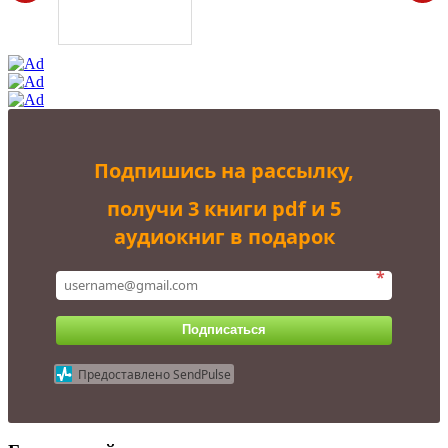
Подпишись на рассылку,
получи 3 книги pdf и 5
аудиокниг в подарок
*
Подписаться
Предоставлено SendPulse