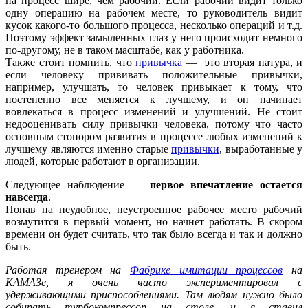
на процесс шире, чем рабочий. Если рабочий видит только
одну операцию на рабочем месте, то руководитель видит
кусок какого-то большого процесса, несколько операций и т.д.
Поэтому эффект замыленных глаз у него происходит немного
по-другому, не в таком масштабе, как у работника.
Также стоит помнить, что
привычка
— это вторая натура, и
если человеку прививать положительные привычки,
например, улучшать, то человек привыкает к тому, что
постепенно все меняется к лучшему, и он начинает
вовлекаться в процесс изменений и улучшений. Не стоит
недооценивать силу привычки человека, потому что часто
основным стопором развития в процессе любых изменений к
лучшему являются именно старые
привычки
, выработанные у
людей, которые работают в организации.
Следующее наблюдение —
первое впечатление остается
навсегда
.
Попав на неудобное, неустроенное рабочее место рабочий
возмутится в первый момент, но начнет работать. В скором
времени он будет считать, что так было всегда и так и должно
быть.
Работая тренером на
Фабрике
имитации процессов
на
КАМАЗе, я очень часто экспериментировал с
удерживающими приспособлениями. Там людям нужно было
собирать турбокомпрессор на столе, и я ставил