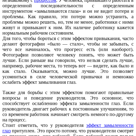
незнакомому с
процессом
. У человека, привыкшего работать в
определенной последовательности с определенным
инструментом «замыливаются глаза» и он не видит потери и
проблемы. Как правило, эти потери можно устранить, а
проблемы можно решить, но, тем не менее, работники с ними
живут и привыкают к ним. Их наличие работнику кажется
нормальным рабочим состоянием.
Для того, чтобы бороться с этим эффектом привыкания, часто
делают фотографии «было — стало», чтобы не забывать, с
чего все начиналось, что прогресс есть (или наоборот).
Фотографии позволяют человеку понять, что может быть
лучше. Если раньше вы говорили, что нельзя сделать лучше,
например, рабочие места, то теперь вот — видите, как было и
как стало. Оказывается, можно лучше. Это позволяет
усомниться в силе человеческой привычки и немножко
ослабить эффект замыливания глаз.
Также для борьбы с этим эффектом помогают правильные
вопросы и поведение руководителя. Это основное, что
способствует ослаблению эффекта замыленности глаз. Если
руководитель двигает рабочих к постоянным улучшениям, то
со временем работник начинает смотреть немного по-другому
на процесс.
Стоит отметить, что у руководителя
эффект замыленности
глаз
притуплен. Это просто потому, что руководители смотрят