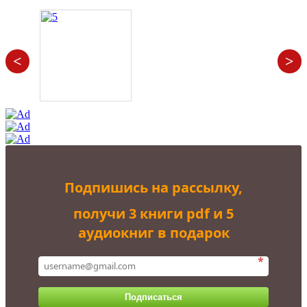
<
>
Подпишись на рассылку,
получи 3 книги pdf и 5
аудиокниг в подарок
*
Подписаться