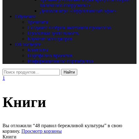
вилочного погрузчика»
Деловая игра «Эффективный офис»
Обучение
Тренинги
Создание Фабрик имитации процессов
Проектная деятельность
Коучинг менеджеров
Об эксперте
Контакты
Портфолио проектов
Информационное партнёрство
1
Книги
Вы отложили “48 правил бережливой культуры” в свою
корзину.
Просмотр корзины
Книги