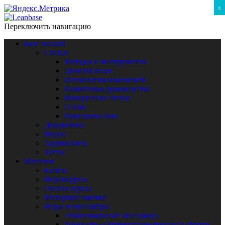
x
Переключить навигацию
База знаний
Статьи
Методы и инструменты
Лучший опыт
Психология изменений
Пошаговые руководства
Интересные статьи
O lean
Принципы lean
Документы
Видео
Аудиокниги
Тесты
Магазин
Книги
Видеокурсы
On-line курсы
Методики оценки
Игры и тренажёры
«Рациональный менеджер»
Тренажёр «Оптимизация процесса сборки