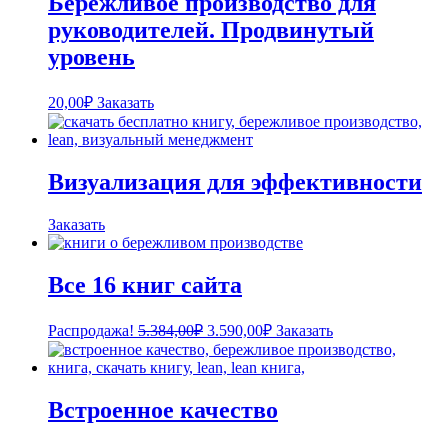
Бережливое производство для
руководителей. Продвинутый
уровень
20,00
₽
Заказать
Визуализация для эффективности
Заказать
Все 16 книг сайта
Первоначальная
Текущая
Распродажа!
5.384,00
₽
3.590,00
₽
Заказать
цена
цена:
составляла
3.590,00₽.
5.384,00₽.
Встроенное качество