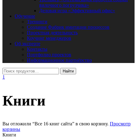
вилочного погрузчика»
Деловая игра «Эффективный офис»
Обучение
Тренинги
Создание Фабрик имитации процессов
Проектная деятельность
Коучинг менеджеров
Об эксперте
Контакты
Портфолио проектов
Информационное партнёрство
1
Книги
Вы отложили “Все 16 книг сайта” в свою корзину.
Просмотр
корзины
Книги