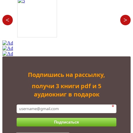
<
>
Подпишись на рассылку,
получи 3 книги pdf и 5
аудиокниг в подарок
*
Подписаться